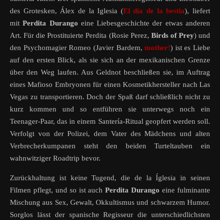
des Grotesken, Álex de la Iglesia (
El día de la bestia
), liefert
mit
Perdita Durango
eine Liebesgeschichte der etwas anderen
Art. Für die Prostituierte Perdita (Rosie Perez,
Birds of Prey
) und
den Psychomagier Romeo (Javier Bardem,
mother!
) ist es Liebe
auf den ersten Blick, als sie sich an der mexikanischen Grenze
über den Weg laufen. Aus Geldnot beschließen sie, im Auftrag
eines Mafioso Embryonen für einen Kosmetikhersteller nach Las
Vegas zu transportieren. Doch der Spaß darf schließlich nicht zu
kurz kommen und so entführen sie unterwegs noch ein
Teenager-Paar, das in einem Santería-Ritual geopfert werden soll.
Verfolgt von der Polizei, dem Vater des Mädchens und alten
Verbrecherkumpanen steht den beiden Turteltauben ein
wahnwitziger Roadtrip bevor.
Zurückhaltung ist keine Tugend, die de la Íglesia in seinen
Filmen pflegt, und so ist auch
Perdita Durango
eine fulminante
Mischung aus Sex, Gewalt, Okkultismus und schwarzem Humor.
Sorglos lässt der spanische Regisseur die unterschiedlichsten