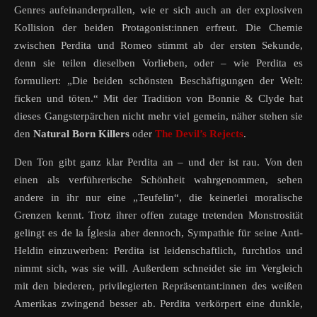
Genres aufeinanderprallen, wie er sich auch an der explosiven
Kollision der beiden Protagonist:innen erfreut. Die Chemie
zwischen Perdita und Romeo stimmt ab der ersten Sekunde,
denn sie teilen dieselben Vorlieben, oder – wie Perdita es
formuliert: „Die beiden schönsten Beschäftigungen der Welt:
ficken und töten.“ Mit der Tradition von Bonnie & Clyde hat
dieses Gangsterpärchen nicht mehr viel gemein, näher stehen sie
den
Natural Born Killers
oder
The Devil’s Rejects
.
Den Ton gibt ganz klar Perdita an – und der ist rau. Von den
einen als verführerische Schönheit wahrgenommen, sehen
andere in ihr nur eine „Teufelin“, die keinerlei moralische
Grenzen kennt. Trotz ihrer offen zutage tretenden Monstrosität
gelingt es de la Íglesia aber dennoch, Sympathie für seine Anti-
Heldin einzuwerben: Perdita ist leidenschaftlich, furchtlos und
nimmt sich, was sie will. Außerdem schneidet sie im Vergleich
mit den biederen, privilegierten Repräsentant:innen des weißen
Amerikas zwingend besser ab. Perdita verkörpert eine dunkle,