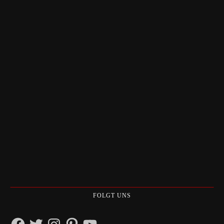
FOLGT UNS
Facebook
Twitter
Instagram
Pinterest
YouTube