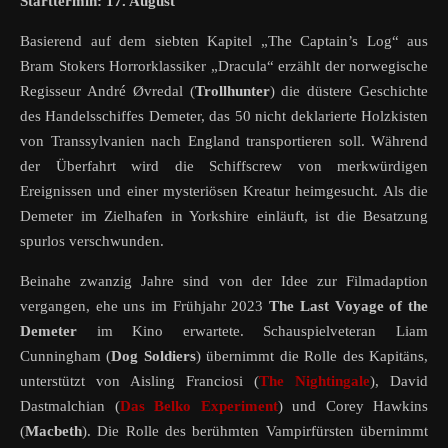
Starttermin: 17. August
Basierend auf dem siebten Kapitel „The Captain’s Log“ aus
Bram Stokers Horrorklassiker „Dracula“ erzählt der norwegische
Regisseur André Øvredal (
Trollhunter
) die düstere Geschichte
des Handelsschiffes Demeter, das 50 nicht deklarierte Holzkisten
von Transsylvanien nach England transportieren soll. Während
der Überfahrt wird die Schiffscrew von merkwürdigen
Ereignissen und einer mysteriösen Kreatur heimgesucht. Als die
Demeter im Zielhafen in Yorkshire einläuft, ist die Besatzung
spurlos verschwunden.
Beinahe zwanzig Jahre sind von der Idee zur Filmadaption
vergangen, ehe uns im Frühjahr 2023
The Last Voyage of the
Demeter
im Kino erwartete. Schauspielveteran Liam
Cunningham (
Dog Soldiers
) übernimmt die Rolle des Kapitäns,
unterstützt von Aisling Franciosi (
The Nightingale
), David
Dastmalchian (
Das Belko Experiment
) und Corey Hawkins
(
Macbeth
). Die Rolle des berühmten Vampirfürsten übernimmt