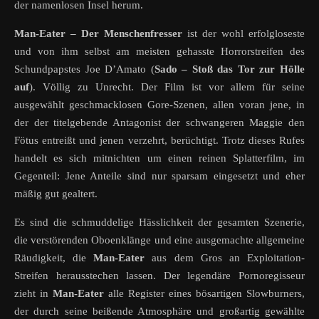
der namenlosen Insel herum.
Man-Eater – Der Menschenfresser
ist der wohl erfolgloseste
und von ihm selbst am meisten gehasste Horrorstreifen des
Schundpapstes Joe D’Amato (
Sado – Stoß das Tor zur Hölle
auf
). Völlig zu Unrecht. Der Film ist vor allem für seine
ausgewählt geschmacklosen Gore-Szenen, allen voran jene, in
der der titelgebende Antagonist der schwangeren Maggie den
Fötus entreißt und jenen verzehrt, berüchtigt. Trotz dieses Rufes
handelt es sich mitnichten um einen reinen Splatterfilm, im
Gegenteil: Jene Anteile sind nur sparsam eingesetzt und eher
mäßig gut gealtert.
Es sind die schmuddelige Hässlichkeit der gesamten Szenerie,
die verstörenden Oboenklänge und eine ausgemachte allgemeine
Räudigkeit, die
Man-Eater
aus dem Gros an Exploitation-
Streifen herausstechen lassen. Der legendäre Pornoregisseur
zieht in
Man-Eater
alle Register eines bösartigen Slowburners,
der durch seine beißende Atmosphäre und großartig gewählte