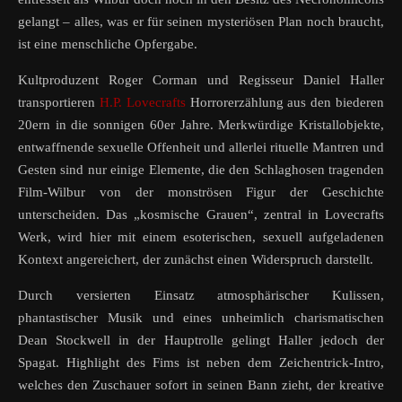
gelangt – alles, was er für seinen mysteriösen Plan noch braucht,
ist eine menschliche Opfergabe.
Kultproduzent Roger Corman und Regisseur Daniel Haller
transportieren
H.P. Lovecrafts
Horrorerzählung aus den biederen
20ern in die sonnigen 60er Jahre. Merkwürdige Kristallobjekte,
entwaffnende sexuelle Offenheit und allerlei rituelle Mantren und
Gesten sind nur einige Elemente, die den Schlaghosen tragenden
Film-Wilbur von der monströsen Figur der Geschichte
unterscheiden. Das „kosmische Grauen“, zentral in Lovecrafts
Werk, wird hier mit einem esoterischen, sexuell aufgeladenen
Kontext angereichert, der zunächst einen Widerspruch darstellt.
Durch versierten Einsatz atmosphärischer Kulissen,
phantastischer Musik und eines unheimlich charismatischen
Dean Stockwell in der Hauptrolle gelingt Haller jedoch der
Spagat. Highlight des Fims ist neben dem Zeichentrick-Intro,
welches den Zuschauer sofort in seinen Bann zieht, der kreative