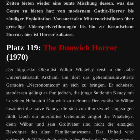
Zeiten bieten wieder eine bunte Mischung dessen, was das
Genre zu bieten hat: von modernem Gothic-Horror bis
räudiger Exploitation.
Von surrealen Mitternachtsfilmen über
gruselige Videospielverfilmungen bis hin zu Kosmischem
Horror: hier ist Horror zuhause.
Platz 119:
The Dunwich Horror
(1970)
Der hippieske Okkultist Wilbur Whateley reist in die nahe
Universitätsstadt Arkham, um dort das geheimnisumwitterte
Grimoire „Necronomicon“ an sich zu bringen. Er scheitert,
stattdessen gelingt es ihm jedoch, die junge Studentin Nancy mit
in seinen Heimatort Dunwich zu nehmen. Der exotische Wilbur
fasziniert die naive Nancy, die sich von ihm sexuell angezogen
fühlt. Doch ein unerhörtes Geheimnis umgibt die Whateleys,
denn Wilbur und sein Großvater sind nicht die einzigen
Bewohner des alten Familienanwesens. Das Unheil wird
entfesselt als Wilbur doch noch in den Besitz des Necronomicons