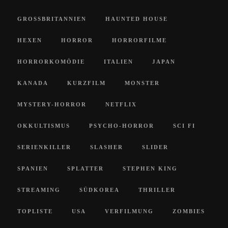
GROSSBRITANNIEN
HAUNTED HOUSE
HEXEN
HORROR
HORRORFILME
HORRORKOMÖDIE
ITALIEN
JAPAN
KANADA
KURZFILM
MONSTER
MYSTERY-HORROR
NETFLIX
OKKULTISMUS
PSYCHO-HORROR
SCI FI
SERIENKILLER
SLASHER
SLIDER
SPANIEN
SPLATTER
STEPHEN KING
STREAMING
SÜDKOREA
THRILLER
TOPLISTE
USA
VERFILMUNG
ZOMBIES