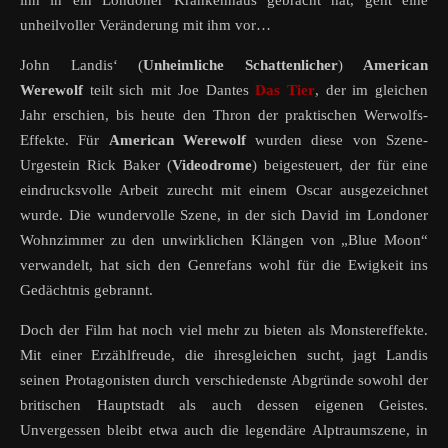
ihn in ein Londoner Krankenhaus gebracht hat, geht eine
unheilvoller Veränderung mit ihm vor…
John Landis‘
(
Unheimliche Schattenlicher
)
American
Werewolf
teilt sich mit Joe Dantes
Das Tier
, der im gleichen
Jahr erschien, bis heute den Thron der praktischen Werwolfs-
Effekte. Für
American Werewolf
wurden diese von Szene-
Urgestein Rick Baker (
Videodrome
) beigesteuert, der für eine
eindrucksvolle Arbeit zurecht mit einem Oscar ausgezeichnet
wurde. Die wundervolle Szene, in der sich David im Londoner
Wohnzimmer zu den unwirklichen Klängen von „Blue Moon“
verwandelt, hat sich den Genrefans wohl für die Ewigkeit ins
Gedächtnis gebrannt.
Doch der Film hat noch viel mehr zu bieten als Monstereffekte.
Mit einer Erzählfreude, die ihresgleichen sucht, jagt Landis
seinen Protagonisten durch verschiedenste Abgründe sowohl der
britischen Hauptstadt als auch dessen eigenen Geistes.
Unvergessen bleibt etwa auch die legendäre Alptraumszene, in