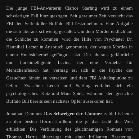
Die junge FBI-Anwärterin
Clarice Starling wird zu einem
schwierigen Fall hinzugezogen. Seit geraumer Zeit versucht das
FBI den Serienkiller Buffalo Bill festzunehmen. Eine Aufgabe
die sich überaus schwierig gestaltet. Um dem Mörder endlich auf
die Schliche zu kommen, wird die Hilfe von Psychiater Dr.
Hannibal Lecter in Anspruch genommen, der wegen Mordes in
einem Hochsicherheitsgefängnis sitzt. Der überaus gefährliche
und hochintelligente Lecter, der eine Vorliebe für
Menschenfleisch hat, vermag es, sich in die Psyche des
Gesuchten hinein zu versetzen und dem FBI Anhaltspunkte zu
liefern. Zwischen Lecter und Starling entfaltet sich ein
psychologisches Katz-und-Maus-Spiel, während der gesuchte
Buffalo Bill bereits sein nächstes Opfer auserkoren hat.
Jonathan Demmes
Das Schweigen der Lämmer
zählt bis heute
zu den besten Horror-Thrillern, die je das Licht der Welt
erblickten. Die Verfilmung des gleichnamigen Romans von
Thomas Harris überzeugt mit einer brillanten Besetzung,