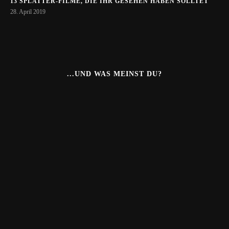
13 SPLATTER-FILME, DIE IHR GESEHEN HABEN SOLLTET
28. April 2019
...UND WAS MEINST DU?