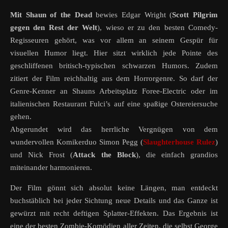
Mit
Shaun of the Dead
bewies Edgar Wright (
Scott Pilgrim
gegen den Rest der Welt
), wieso er zu den besten Comedy-
Regisseuren gehört, was vor allem an seinem Gespür für
visuellen Humor liegt. Hier sitzt wirklich jede Pointe des
geschliffenen britisch-typischen schwarzen Humors. Zudem
zitiert der Film reichhaltig aus dem Horrorgenre. So darf der
Genre-Kenner an Shauns Arbeitsplatz Foree-Electric oder im
italienischen Restaurant Fulci’s auf eine spaßige Ostereiersuche
gehen.
Abgerundet wird das herrliche Vergnügen von dem
wundervollen Komikerduo Simon Pegg (
Slaughterhouse Rulez
)
und Nick Frost (
Attack the Block
), die einfach grandios
miteinander harmonieren.
Der Film gönnt sich absolut keine Längen, man entdeckt
buchstäblich bei jeder Sichtung neue Details und das Ganze ist
gewürzt mit recht deftigen Splatter-Effekten. Das Ergebnis ist
eine der besten Zombie-Komödien aller Zeiten, die selbst George