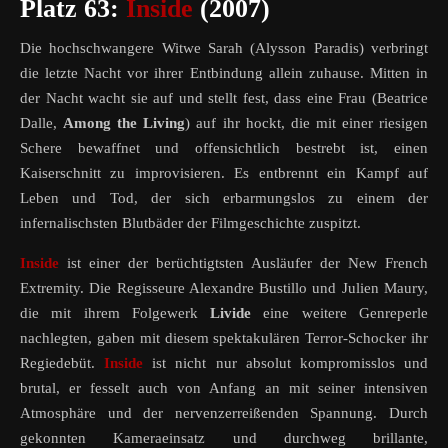
Platz 63:
Inside
(2007)
Die hochschwangere Witwe Sarah (Alysson Paradis) verbringt
die letzte Nacht vor ihrer Entbindung allein zuhause. Mitten in
der Nacht wacht sie auf und stellt fest, dass eine Frau (Beatrice
Dalle,
Among the Living
) auf ihr hockt, die mit einer riesigen
Schere bewaffnet und offensichtlich bestrebt ist, einen
Kaiserschnitt zu improvisieren. Es entbrennt ein Kampf auf
Leben und Tod, der sich erbarmungslos zu einem der
infernalischsten Blutbäder der Filmgeschichte zuspitzt.
Inside
ist einer der berüchtigtsten Ausläufer der New French
Extremity. Die Regisseure Alexandre Bustillo und Julien Maury,
die mit ihrem Folgewerk
Livide
eine weitere Genreperle
nachlegten, gaben mit diesem spektakulären Terror-Schocker ihr
Regiedebüt.
Inside
ist nicht nur absolut kompromisslos und
brutal, er fesselt auch von Anfang an mit seiner intensiven
Atmosphäre und der nervenzerreißenden Spannung. Durch
gekonnten Kameraeinsatz und durchweg brillante,