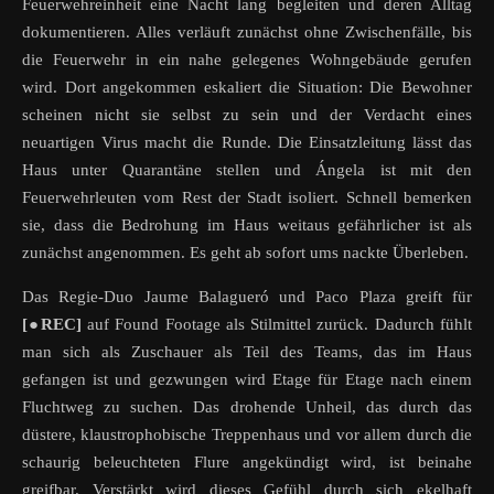
Feuerwehreinheit eine Nacht lang begleiten und deren Alltag
dokumentieren. Alles verläuft zunächst ohne Zwischenfälle, bis
die Feuerwehr in ein nahe gelegenes Wohngebäude gerufen
wird. Dort angekommen eskaliert die Situation: Die Bewohner
scheinen nicht sie selbst zu sein und der Verdacht eines
neuartigen Virus macht die Runde. Die Einsatzleitung lässt das
Haus unter Quarantäne stellen und Ángela ist mit den
Feuerwehrleuten vom Rest der Stadt isoliert. Schnell bemerken
sie, dass die Bedrohung im Haus weitaus gefährlicher ist als
zunächst angenommen. Es geht ab sofort ums nackte Überleben.
Das Regie-Duo Jaume Balagueró und Paco Plaza greift für
[
●REC]
auf Found Footage als Stilmittel zurück. Dadurch fühlt
man sich als Zuschauer als Teil des Teams, das im Haus
gefangen ist und gezwungen wird Etage für Etage nach einem
Fluchtweg zu suchen. Das drohende Unheil, das durch das
düstere, klaustrophobische Treppenhaus und vor allem durch die
schaurig beleuchteten Flure angekündigt wird, ist beinahe
greifbar. Verstärkt wird dieses Gefühl durch sich ekelhaft