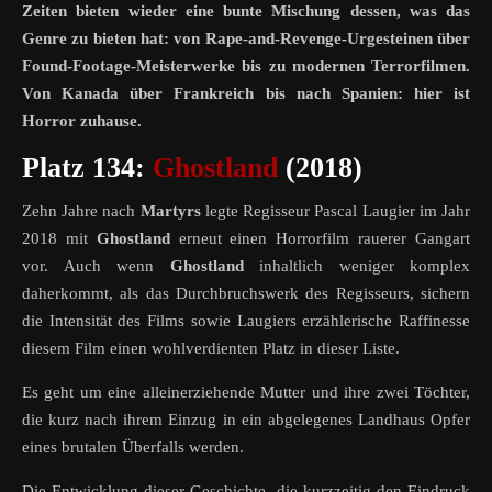
Zeiten bieten wieder eine bunte Mischung dessen, was das
Genre zu bieten hat: von Rape-and-Revenge-Urgesteinen über
Found-Footage-Meisterwerke bis zu modernen Terrorfilmen.
Von Kanada über Frankreich bis nach Spanien: hier ist
Horror zuhause.
Platz 134:
Ghostland
(2018)
Zehn Jahre nach
Martyrs
legte Regisseur Pascal Laugier im Jahr
2018 mit
Ghostland
erneut einen Horrorfilm rauerer Gangart
vor. Auch wenn
Ghostland
inhaltlich weniger komplex
daherkommt, als das Durchbruchswerk des Regisseurs, sichern
die Intensität des Films sowie Laugiers erzählerische Raffinesse
diesem Film einen wohlverdienten Platz in dieser Liste.
Es geht um eine alleinerziehende Mutter und ihre zwei Töchter,
die kurz nach ihrem Einzug in ein abgelegenes Landhaus Opfer
eines brutalen Überfalls werden.
Die Entwicklung dieser Geschichte, die kurzzeitig den Eindruck