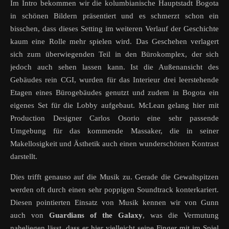
Im Intro bekommen wir die kolumbianische Hauptstadt Bogota
in schönen Bildern präsentiert und es schmerzt schon ein
bisschen, dass dieses Setting im weiteren Verlauf der Geschichte
kaum eine Rolle mehr spielen wird. Das Geschehen verlagert
sich zum überwiegenden Teil in den Bürokomplex, der sich
jedoch auch sehen lassen kann. Ist die Außenansicht des
Gebäudes rein CGI, wurden für das Interieur drei leerstehende
Etagen eines Bürogebäudes genutzt und zudem in Bogota ein
eigenes Set für die Lobby aufgebaut. McLean gelang hier mit
Production Designer Carlos Osorio eine sehr passende
Umgebung für das kommende Massaker, die in seiner
Makellosigkeit und Ästhetik auch einen wunderschönen Kontrast
darstellt.
Dies trifft genauso auf die Musik zu. Gerade die Gewaltspitzen
werden oft durch einen sehr poppigen Soundtrack konterkariert.
Diesen pointierten Einsatz von Musik kennen wir von Gunn
auch von
Guardians of the Galaxy
, was die Vermutung
naheliegen lässt, dass er hier vielleicht seine Finger mit im Spiel