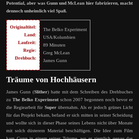
Potential, aber was Gunn und McLean hier fabrizieren, macht
dennoch unheimlich viel Spaß.
Originaltitel:
The Belko Experiment
Land:
USA/Kolumbien
Laufzeit:
89 Minuten
Regie:
Greg McLean
Drehbuch:
James Gunn
Träume von Hochhäusern
James Gunn (
Slither
) hatte mit dem Schreiben des Drehbuches
zu
The Belko Experiment
schon 2007 begonnen noch bevor er
die Regiearbeit für
Super
übernahm. Als er jedoch grünes Licht
für das Projekt bekam, befand er sich mitten in seiner Scheidung
und wollte sich in dieser Phase seines Lebens nicht über Monate
mit solch düsterem Material beschäftigen. Die Idee zum Film
kam Gunn in einem seiner Träume, wo er ziemlich genau das