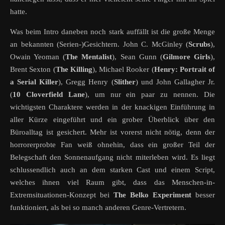
hatte.
Was beim Intro daneben noch stark auffällt ist die große Menge
an bekannten (Serien-)Gesichtern. John C. McGinley (
Scrubs
),
Owain Yeoman (
The
Mentalist
), Sean Gunn (
Gilmore
Girls
),
Brent Sexton (
The
Killing
), Michael Rooker (
Henry: Portrait of
a Serial Killer
), Gregg Henry (
Slither
) und John Gallagher Jr.
(
10 Cloverfield Lane
), um nur ein paar zu nennen. Die
wichtigsten Charaktere werden in der knackigen Einführung in
aller Kürze eingeführt und ein grober Überblick über den
Büroalltag ist gesichert. Mehr ist vorerst nicht nötig, denn der
horrorerprobte Fan weiß ohnehin, dass ein großer Teil der
Belegschaft den Sonnenaufgang nicht miterleben wird. Es liegt
schlussendlich auch an dem starken Cast und einem Script,
welches ihnen viel Raum gibt, dass das Menschen-in-
Extremsituationen-Konzept bei
The Belko Experiment
besser
funktioniert, als bei so manch anderen Genre-Vertretern.