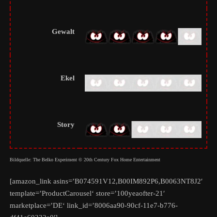
Gewalt
Ekel
Story
Bildquelle: The Belko Experiment © 20th Century Fox Home Entertainment
[amazon_link asins=’B074591V12,B00IM892P6,B0063NT8J2′
template=’ProductCarousel‘ store=’100yeaofter-21′
marketplace=’DE‘ link_id=’8006aa90-90cf-11e7-b776-