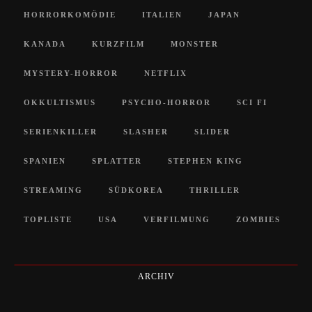
HORRORKOMÖDIE
ITALIEN
JAPAN
KANADA
KURZFILM
MONSTER
MYSTERY-HORROR
NETFLIX
OKKULTISMUS
PSYCHO-HORROR
SCI FI
SERIENKILLER
SLASHER
SLIDER
SPANIEN
SPLATTER
STEPHEN KING
STREAMING
SÜDKOREA
THRILLER
TOPLISTE
USA
VERFILMUNG
ZOMBIES
ARCHIV