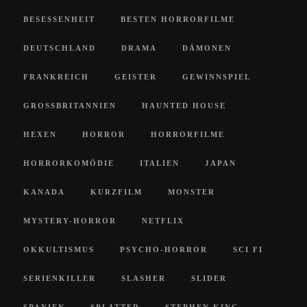
BESESSENHEIT
BESTEN HORRORFILME
DEUTSCHLAND
DRAMA
DÄMONEN
FRANKREICH
GEISTER
GEWINNSPIEL
GROSSBRITANNIEN
HAUNTED HOUSE
HEXEN
HORROR
HORRORFILME
HORRORKOMÖDIE
ITALIEN
JAPAN
KANADA
KURZFILM
MONSTER
MYSTERY-HORROR
NETFLIX
OKKULTISMUS
PSYCHO-HORROR
SCI FI
SERIENKILLER
SLASHER
SLIDER
SPANIEN
SPLATTER
STEPHEN KING