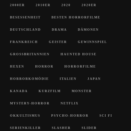
2000ER
2010ER
2020
2020ER
BESESSENHEIT
BESTEN HORRORFILME
DEUTSCHLAND
DRAMA
DÄMONEN
FRANKREICH
GEISTER
GEWINNSPIEL
GROSSBRITANNIEN
HAUNTED HOUSE
HEXEN
HORROR
HORRORFILME
HORRORKOMÖDIE
ITALIEN
JAPAN
KANADA
KURZFILM
MONSTER
MYSTERY-HORROR
NETFLIX
OKKULTISMUS
PSYCHO-HORROR
SCI FI
SERIENKILLER
SLASHER
SLIDER