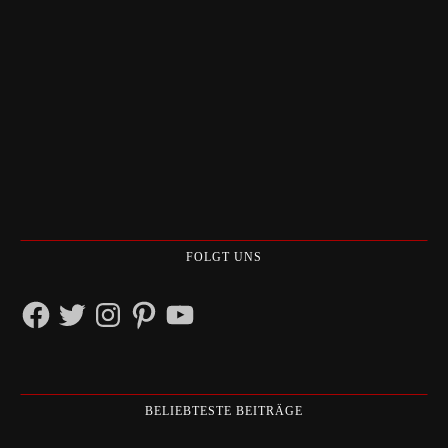
FOLGT UNS
Facebook
Twitter
Instagram
Pinterest
YouTube
BELIEBTESTE BEITRÄGE