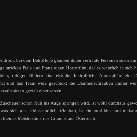
yndrom, bei dem Betroffene glauben ihnen vertraute Personen seien du
 stricken Fiala und Franz einen Horrorfilm, der es wahrlich in sich h
en, ruhigen Bildern eine eiskalte, bedrohliche Atmosphäre ein. D
sität und das Team weiß geschickt die Daumenschrauben immer weit
waltspitzen gezielt einzusetzen.
uschauer schon früh ins Auge springen wird, ist wohl durchaus gewo
was sich uns schlussendlich offenbart, ist ein morbides und makab
n kleines Meisterstück des Grauens aus Österreich!