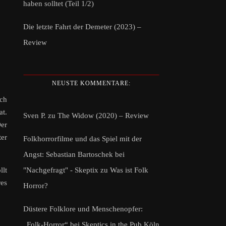
haben solltet (Teil 1/2)
Die letzte Fahrt der Demeter (2023) –
Review
NEUSTE KOMMENTARE:
rch
at.
Sven P.
zu
The Widow (2020) – Review
er
er
Folkhorrorfilme und das Spiel mit der
Angst: Sebastian Bartoschek bei
"Nachgefragt" - Skeptix
zu
Was ist Folk
llt
res
Horror?
Düstere Folklore und Menschenopfer:
„Folk-Horror“ bei Skeptics in the Pub Köln