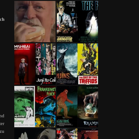
Ich
und
ter
 zu