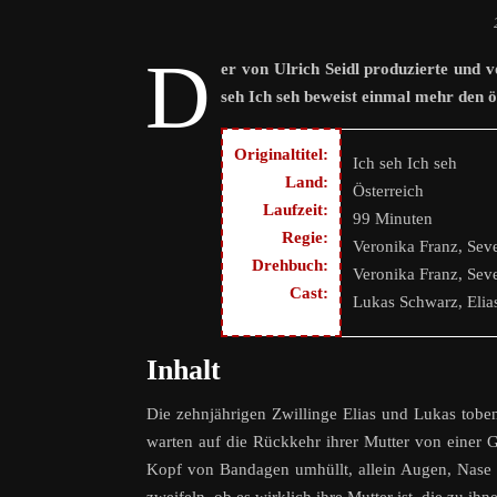
D
er von Ulrich Seidl produzierte und 
seh Ich seh beweist einmal mehr den
Originaltitel:
Ich seh Ich seh
Land:
Österreich
Laufzeit:
99 Minuten
Regie:
Veronika Franz, Seve
Drehbuch:
Veronika Franz, Seve
Cast:
Lukas Schwarz, Elia
Inhalt
Die zehnjährigen Zwillinge Elias und Lukas to
warten auf die Rückkehr ihrer Mutter von einer Ge
Kopf von Bandagen umhüllt, allein Augen, Nase