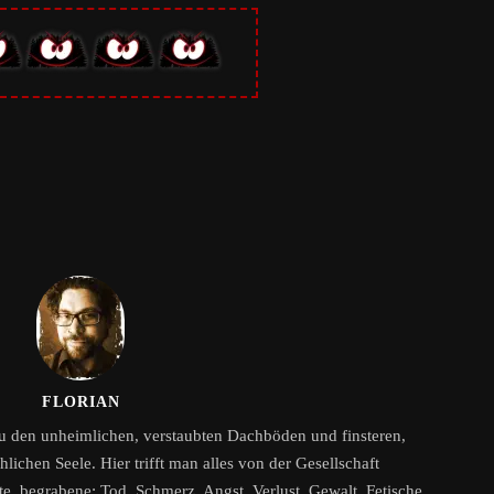
FLORIAN
zu den unheimlichen, verstaubten Dachböden und finsteren,
ichen Seele. Hier trifft man alles von der Gesellschaft
, begrabene: Tod, Schmerz, Angst, Verlust, Gewalt, Fetische,