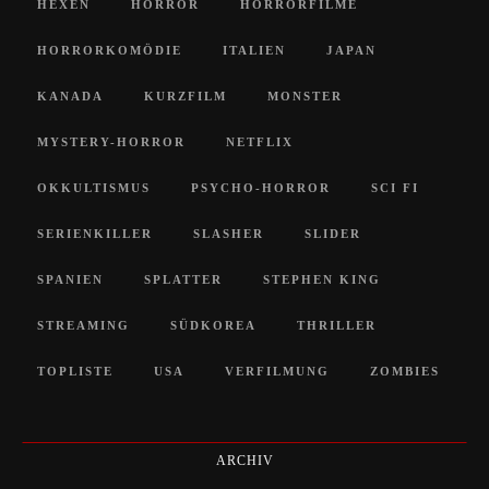
HEXEN
HORROR
HORRORFILME
HORRORKOMÖDIE
ITALIEN
JAPAN
KANADA
KURZFILM
MONSTER
MYSTERY-HORROR
NETFLIX
OKKULTISMUS
PSYCHO-HORROR
SCI FI
SERIENKILLER
SLASHER
SLIDER
SPANIEN
SPLATTER
STEPHEN KING
STREAMING
SÜDKOREA
THRILLER
TOPLISTE
USA
VERFILMUNG
ZOMBIES
ARCHIV