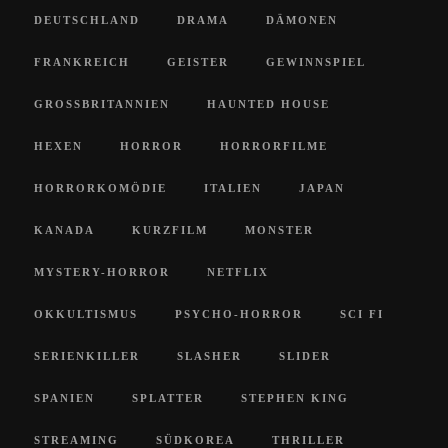
DEUTSCHLAND
DRAMA
DÄMONEN
FRANKREICH
GEISTER
GEWINNSPIEL
GROSSBRITANNIEN
HAUNTED HOUSE
HEXEN
HORROR
HORRORFILME
HORRORKOMÖDIE
ITALIEN
JAPAN
KANADA
KURZFILM
MONSTER
MYSTERY-HORROR
NETFLIX
OKKULTISMUS
PSYCHO-HORROR
SCI FI
SERIENKILLER
SLASHER
SLIDER
SPANIEN
SPLATTER
STEPHEN KING
STREAMING
SÜDKOREA
THRILLER