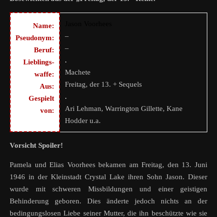
Jason Voorhees
Name:
–
Pseudonym:
–
Beruf:
.
Lieblings-
Machete
waffe:
Freitag, der 13. + Sequels
Aus:
.
Gespielt
Ari Lehman, Warrington Gillette, Kane
von:
Hodder u.a.
Vorsicht Spoiler!
Pamela und Elias Voorhees bekamen am Freitag, den 13. Juni
1946 in der Kleinstadt Crystal Lake ihren Sohn Jason. Dieser
wurde mit schweren Missbildungen und einer geistigen
Behinderung geboren. Dies änderte jedoch nichts an der
bedingungslosen Liebe seiner Mutter, die ihn beschützte wie sie