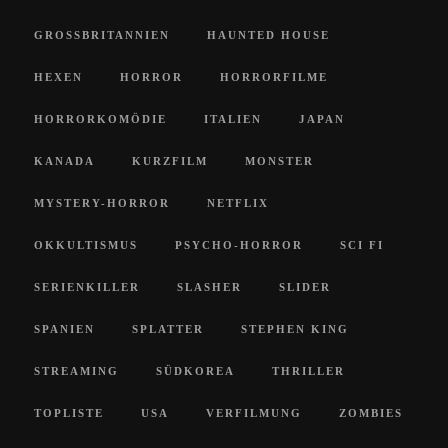
GROSSBRITANNIEN
HAUNTED HOUSE
HEXEN
HORROR
HORRORFILME
HORRORKOMÖDIE
ITALIEN
JAPAN
KANADA
KURZFILM
MONSTER
MYSTERY-HORROR
NETFLIX
OKKULTISMUS
PSYCHO-HORROR
SCI FI
SERIENKILLER
SLASHER
SLIDER
SPANIEN
SPLATTER
STEPHEN KING
STREAMING
SÜDKOREA
THRILLER
TOPLISTE
USA
VERFILMUNG
ZOMBIES