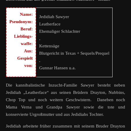
Name:
Jedidiah Sawyer
Pseudonym:
Leatherface
Beruf:
Ehemaliger Schlachter
Lieblings-
.
waffe:
Kettensäge
Aus:
Blutgericht in Texas + Sequels/Prequel
Gespielt
.
von:
Gunnar Hansen u.a.
Die kannibalistische Inzucht-Familie Sawyer besteht neben
Jedidiah „Leatherface“ aus seinen Brüdern Drayton, Nubbins,
Chop Top und noch weitern Geschwistern. Daneben noch
Mama Verna und Grandpa Sawyer sowie die tote und
konservierte Urgroßmutter und aus Jedidiahs Tochter.
Jedidiah arbeitete früher zusammen mit seinem Bruder Drayton