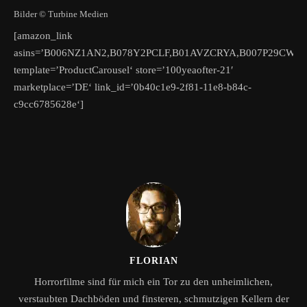
Bilder © Turbine Medien
[amazon_link
asins=’B006NZ1AN2,B078Y2PCLF,B01AVZCRYA,B007P29CWI,
template=’ProductCarousel‘ store=’100yeaofter-21′
marketplace=’DE‘ link_id=’0b40c1e9-2f81-11e8-b84c-
c9cc6785628e‘]
FLORIAN
Horrorfilme sind für mich ein Tor zu den unheimlichen,
verstaubten Dachböden und finsteren, schmutzigen Kellern der