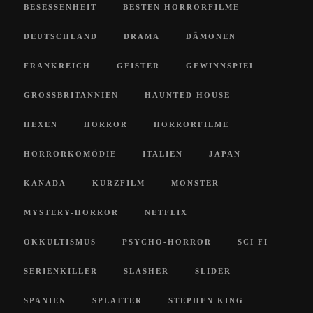
BESESSENHEIT
BESTEN HORRORFILME
DEUTSCHLAND
DRAMA
DÄMONEN
FRANKREICH
GEISTER
GEWINNSPIEL
GROSSBRITANNIEN
HAUNTED HOUSE
HEXEN
HORROR
HORRORFILME
HORRORKOMÖDIE
ITALIEN
JAPAN
KANADA
KURZFILM
MONSTER
MYSTERY-HORROR
NETFLIX
OKKULTISMUS
PSYCHO-HORROR
SCI FI
SERIENKILLER
SLASHER
SLIDER
SPANIEN
SPLATTER
STEPHEN KING