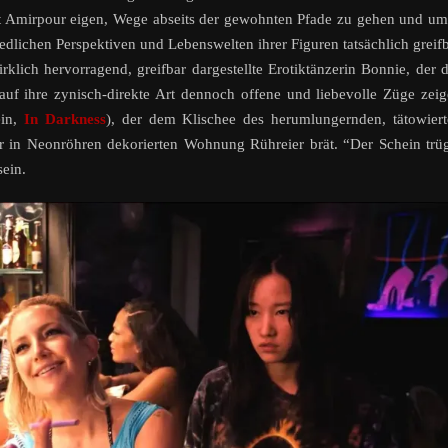
ist Amirpour eigen, Wege abseits der gewohnten Pfade zu gehen und u
hiedlichen Perspektiven und Lebenswelten ihrer Figuren tatsächlich greif
klich hervorragend, greifbar dargestellte Erotiktänzerin Bonnie, der 
 auf ihre zynisch-direkte Art dennoch offene und liebevolle Züge zei
ein,
In Darkness
), der dem Klischee des herumlungernden, tätowier
r in Neonröhren dekorierten Wohnung Rühreier brät. “Der Schein trü
ein.