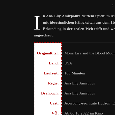
4.
I
n Ana Lily Amirpours drittem Spielfilm M
mit übersinnlichen Fähigkeiten aus dem Hoc
Erkundung in der realen Welt trifft und we
angeschaut.
Originaltitel:
Mona Lisa and the Blood Moo
Land:
USA
Laufzeit:
106 Minuten
Regie:
Ana Lily Amirpour
Drehbuch:
Ana Lily Amirpour
Cast:
Jeon Jong-seo, Kate Hudson, Ed
VÖ:
Ab 06.10.2022 im Kino