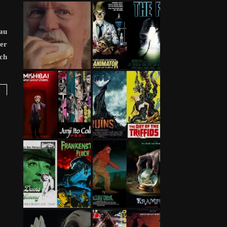
au
rer
uch