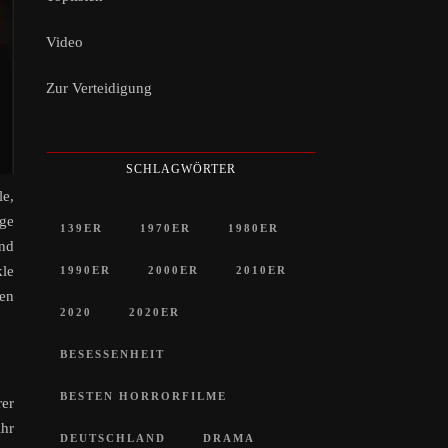
Video
Zur Verteidigung
SCHLAGWÖRTER
le,
ige
139ER
1970ER
1980ER
und
kle
1990ER
2000ER
2010ER
en
2020
2020ER
BESESSENHEIT
BESTEN HORRORFILME
rer
ihr
DEUTSCHLAND
DRAMA