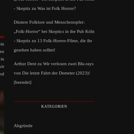
- Skeptix
zu
Was ist Folk Horror?
Düstere Folklore und Menschenopfer:
„Folk-Horror“ bei Skeptics in the Pub Köln
ne
- Skeptix
zu
13 Folk-Horror-Filme, die ihr
ein
gesehen haben solltet!
nen
 in
Arthur Dent
zu
Wir verlosen zwei Blu-rays
wir
von Die letzte Fahrt der Demeter (2023)!
und
[beendet]
KATEGORIEN
Abgründe