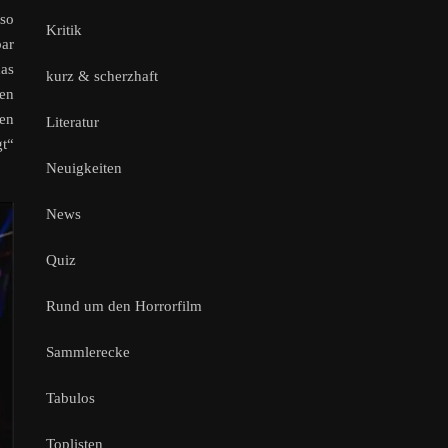
mso
Kritik
bar
das
kurz & scherzhaft
gen
ten
Literatur
gt“
Neuigkeiten
News
Quiz
Rund um den Horrorfilm
Sammlerecke
Tabulos
Toplisten