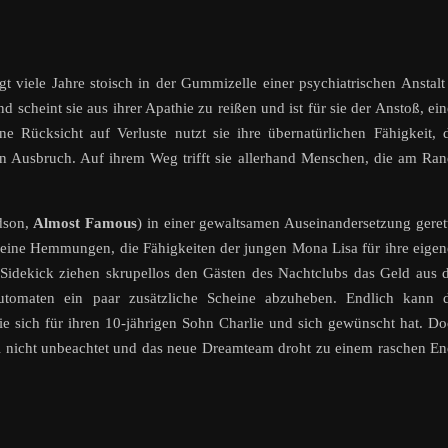
ngt viele Jahre stoisch in der Gummizelle einer psychiatrischen Anstalt
cheint sie aus ihrer Apathie zu reißen und ist für sie der Anstoß, ei
Rücksicht auf Verluste nutzt sie ihre übernatürlichen Fähigkeit, 
n Ausbruch. Auf ihrem Weg trifft sie allerhand Menschen, die am Ra
dson,
Almost Famous
) in einer gewaltsamen Auseinandersetzung geret
t keine Hemmungen, die Fähigkeiten der jungen Mona Lisa für ihre eige
r Sidekick ziehen skrupellos den Gästen des Nachtclubs das Geld aus 
omaten ein paar zusätzliche Scheine abzuheben. Endlich kann d
ie sich für ihren 10-jährigen Sohn Charlie und sich gewünscht hat. D
ei nicht unbeachtet und das neue Dreamteam droht zu einem raschen E