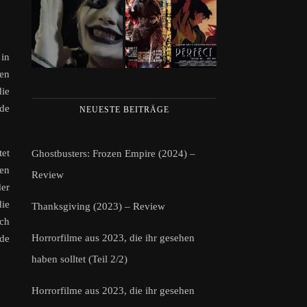
 in
nen
die
nde
NEUESTE BEITRÄGE
tet
Ghostbusters: Frozen Empire (2024) –
nen
Review
der
ie
Thanksgiving (2023) – Review
och
Horrorfilme aus 2023, die ihr gesehen
nde
haben solltet (Teil 2/2)
Horrorfilme aus 2023, die ihr gesehen