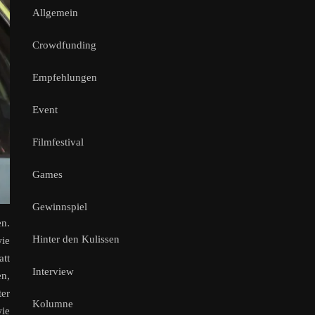
Allgemein
Crowdfunding
Empfehlungen
Event
Filmfestival
Games
Gewinnspiel
en.
Hinter den Kulissen
wie
att
Interview
en,
er
Kolumne
wie