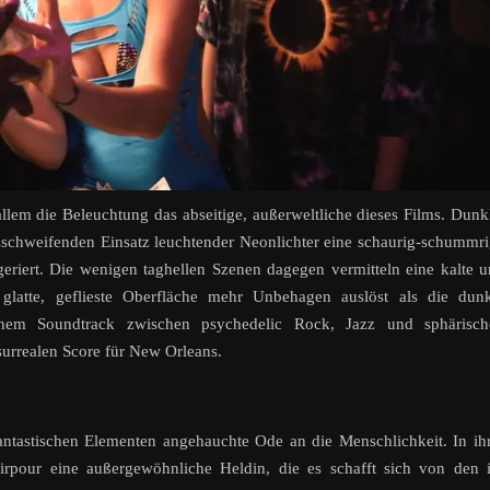
llem die Beleuchtung das abseitige, außerweltliche dieses Films. Dunk
usschweifenden Einsatz leuchtender Neonlichter eine schaurig-schummr
eriert. Die wenigen taghellen Szenen dagegen vermitteln eine kalte 
e glatte, geflieste Oberfläche mehr Unbehagen auslöst als die dun
 einem Soundtrack zwischen psychedelic Rock, Jazz und sphärisch
surrealen Score für New Orleans.
antastischen Elementen angehauchte Ode an die Menschlichkeit. In ih
irpour eine außergewöhnliche Heldin, die es schafft sich von den 