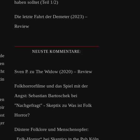
haben solltet (Teil 1/2)
Die letzte Fahrt der Demeter (2023) –
Review
NEUSTE KOMMENTARE:
de
nen
cht
Sven P.
zu
The Widow (2020) – Review
tin
Folkhorrorfilme und das Spiel mit der
Angst: Sebastian Bartoschek bei
hen
"Nachgefragt" - Skeptix
zu
Was ist Folk
pir
Horror?
sst
ger
Düstere Folklore und Menschenopfer:
„Folk-Horror“ bei Skeptics in the Pub Köln