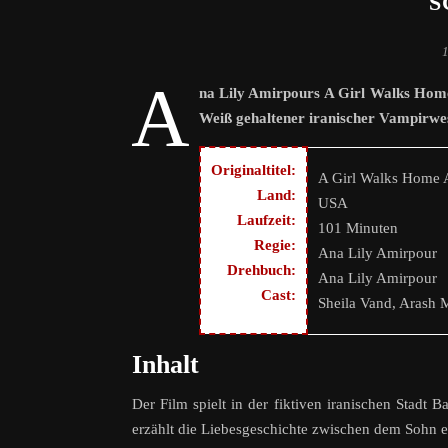
S
A
na Lily Amirpours A Girl Walks Home 
Weiß gehaltener iranischer Vampirwe
Originaltitel:
A Girl Walks Home A
Land:
USA
Laufzeit:
101 Minuten
Regie:
Ana Lily Amirpour
Drehbuch:
Ana Lily Amirpour
Cast:
Sheila Vand, Arash 
Inhalt
Der Film spielt in der fiktiven iranischen Stadt 
erzählt die Liebesgeschichte zwischen dem Sohn 