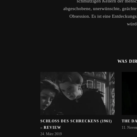
schmutzigen Kellern der menschl
abgeschobene, unerwünschte, geächtete
Obsession. Es ist eine Entdeckungsr
würd
WAS DI
SCHLOSS DES SCHRECKENS (1961) –
THE DA
REVIEW
11. Nove
24. März 2019