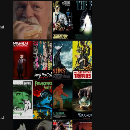
und
und