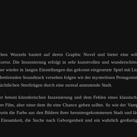
chen Wurzeln basiert auf deren Graphic Novel und bietet eine wil
rror. Die Inszenierung erfolgt in sehr kunstvollen und wunderschö
 wieder in langen Einstellungen das gekonnt eingesetzte Spiel mit Li
 betörenden Soundtrack versehen folgen wir der mysteriösen Protagonis
chtlichen Streifzügen durch eine surreal anmutende Stadt.
ner betont künstlerischen Inszenierung und dem Fehlen eines klassisc
r Film, aber einer dem ihr eine Chance geben solltet. So wie der Vam
eurin die Farbe aus den Bildern ihrer heruntergekommenen Stadt und lä
e Einsamkeit, die Suche nach Geborgenheit und ein wahrlich großarti