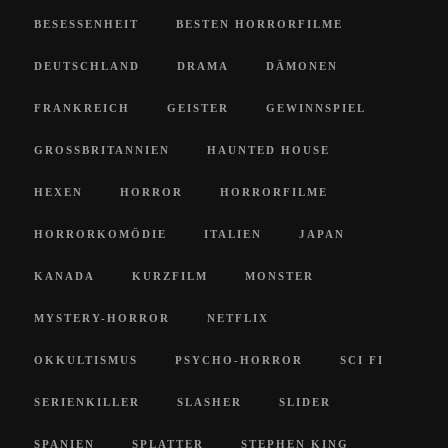
BESESSENHEIT
BESTEN HORRORFILME
DEUTSCHLAND
DRAMA
DÄMONEN
FRANKREICH
GEISTER
GEWINNSPIEL
GROSSBRITANNIEN
HAUNTED HOUSE
HEXEN
HORROR
HORRORFILME
HORRORKOMÖDIE
ITALIEN
JAPAN
KANADA
KURZFILM
MONSTER
MYSTERY-HORROR
NETFLIX
OKKULTISMUS
PSYCHO-HORROR
SCI FI
SERIENKILLER
SLASHER
SLIDER
SPANIEN
SPLATTER
STEPHEN KING