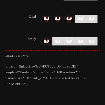
Ekel
Story
Bildquelle: Bite © WVG
[amazon_link asins=’B07437JV2S,B076LPLCBF‘
template=’ProductCarousel‘ store=’100yeaofter-21′
marketplace=’DE‘ link_id=’491f7bf3-be3a-11e7-8959-
83b1c0ff978a‘]