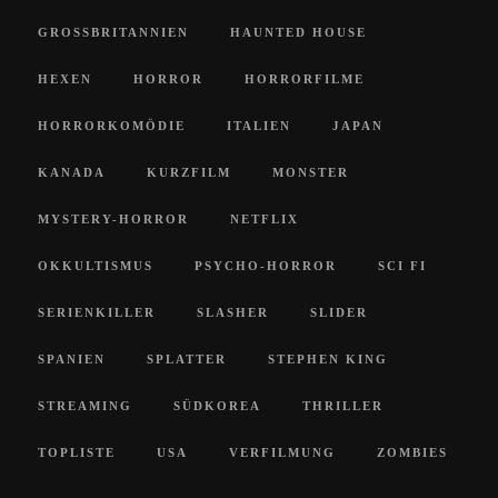
GROSSBRITANNIEN
HAUNTED HOUSE
HEXEN
HORROR
HORRORFILME
HORRORKOMÖDIE
ITALIEN
JAPAN
KANADA
KURZFILM
MONSTER
MYSTERY-HORROR
NETFLIX
OKKULTISMUS
PSYCHO-HORROR
SCI FI
SERIENKILLER
SLASHER
SLIDER
SPANIEN
SPLATTER
STEPHEN KING
STREAMING
SÜDKOREA
THRILLER
TOPLISTE
USA
VERFILMUNG
ZOMBIES