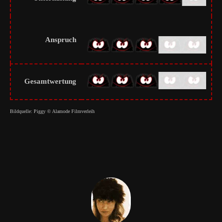
Anspruch
Gesamtwertung
Bildquelle: Piggy © Alamode Filmverleih