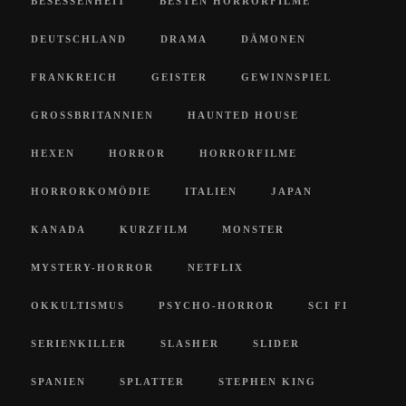
BESESSENHEIT
BESTEN HORRORFILME
DEUTSCHLAND
DRAMA
DÄMONEN
FRANKREICH
GEISTER
GEWINNSPIEL
GROSSBRITANNIEN
HAUNTED HOUSE
HEXEN
HORROR
HORRORFILME
HORRORKOMÖDIE
ITALIEN
JAPAN
KANADA
KURZFILM
MONSTER
MYSTERY-HORROR
NETFLIX
OKKULTISMUS
PSYCHO-HORROR
SCI FI
SERIENKILLER
SLASHER
SLIDER
SPANIEN
SPLATTER
STEPHEN KING