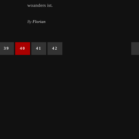
woanders ist.
By
Florian
39
40
41
42