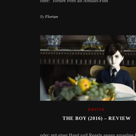
oder: Torture Porn als Arthaus-Film
By
Florian
KRITIK
THE BOY (2016) – REVIEW
oder: mit einer Hand voll Regeln gegen gruselige