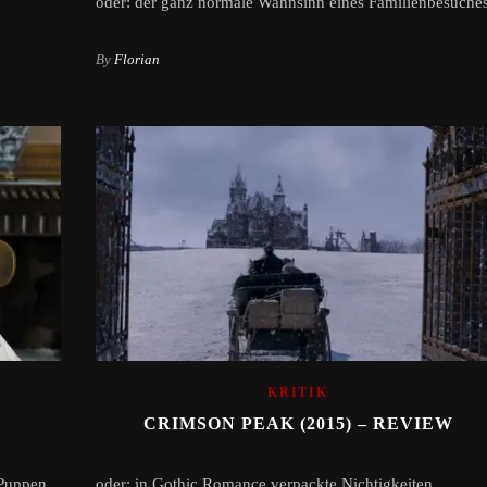
oder: der ganz normale Wahnsinn eines Familienbesuche
By
Florian
KRITIK
CRIMSON PEAK (2015) – REVIEW
 Puppen.
oder: in Gothic Romance verpackte Nichtigkeiten.