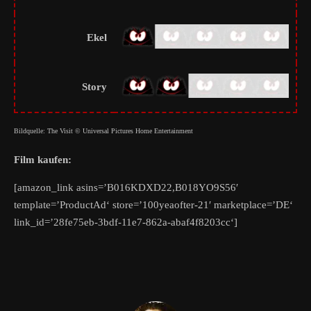
Ekel
Story
Bildquelle: The Visit © Universal Pictures Home Entertainment
Film kaufen:
[amazon_link asins=’B016KDXD22,B018YO9S56′
template=’ProductAd‘ store=’100yeaofter-21′ marketplace=’DE‘
link_id=’28fe75eb-3bdf-11e7-862a-abaf4f8203cc‘]