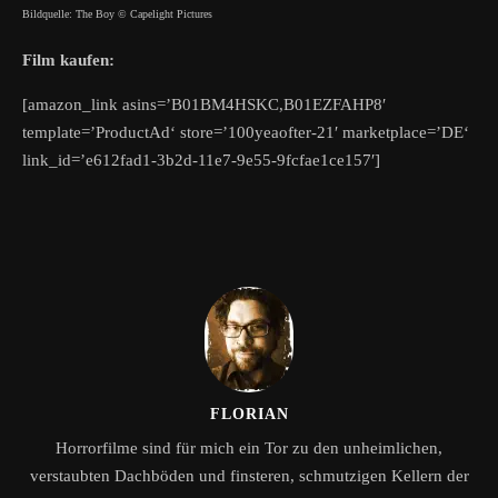
Bildquelle: The Boy © Capelight Pictures
Film kaufen:
[amazon_link asins=’B01BM4HSKC,B01EZFAHP8′
template=’ProductAd‘ store=’100yeaofter-21′ marketplace=’DE‘
link_id=’e612fad1-3b2d-11e7-9e55-9fcfae1ce157′]
FLORIAN
Horrorfilme sind für mich ein Tor zu den unheimlichen,
verstaubten Dachböden und finsteren, schmutzigen Kellern der