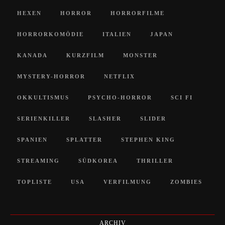
HEXEN
HORROR
HORRORFILME
HORRORKOMÖDIE
ITALIEN
JAPAN
KANADA
KURZFILM
MONSTER
MYSTERY-HORROR
NETFLIX
OKKULTISMUS
PSYCHO-HORROR
SCI FI
SERIENKILLER
SLASHER
SLIDER
SPANIEN
SPLATTER
STEPHEN KING
STREAMING
SÜDKOREA
THRILLER
TOPLISTE
USA
VERFILMUNG
ZOMBIES
ARCHIV