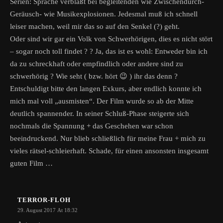
Serien: Sprache verblaßt bei begleitenden wie Zwischendurch-
Geräusch- wie Musikexplosionen. Jedesmal muß ich schnell
leiser machen, weil mir das so auf den Senkel (?) geht.
Oder sind wir gar ein Volk von Schwerhörigen, dies es nicht stört
– sogar noch toll findet ? ? Ja, das ist es wohl: Entweder bin ich
da zu schreckhaft oder empfindlich oder andere sind zu
schwerhörig ? Wie seht ( bzw. hört 😉 ) ihr das denn ?
Entschuldigt bitte den langen Exkurs, aber endlich konnte ich
mich mal voll „ausmisten“. Der Film wurde so ab der Mitte
deutlich spannender. In seiner Schluß-Phase steigerte sich
nochmals die Spannung + das Geschehen war schon
beeindruckend. Nur blieb schließlich für meine Frau + mich zu
vieles rätsel-schleierhaft. Schade, für einen ansonsten insgesamt
guten Film …
TERROR-FLOH
29. August 2017 At 18:32