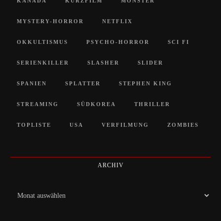
KANADA
KURZFILM
MONSTER
MYSTERY-HORROR
NETFLIX
OKKULTISMUS
PSYCHO-HORROR
SCI FI
SERIENKILLER
SLASHER
SLIDER
SPANIEN
SPLATTER
STEPHEN KING
STREAMING
SÜDKOREA
THRILLER
TOPLISTE
USA
VERFILMUNG
ZOMBIES
ARCHIV
Archiv