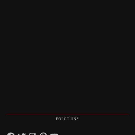
FOLGT UNS
Facebook
Twitter
Instagram
Pinterest
YouTube