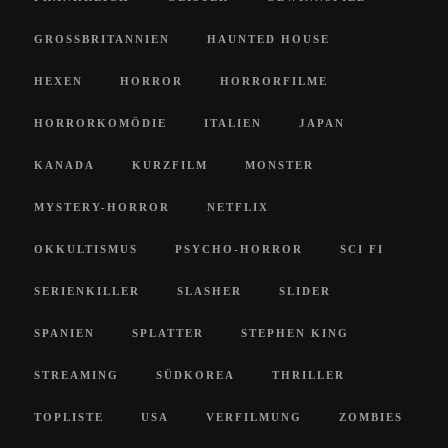
GROSSBRITANNIEN
HAUNTED HOUSE
HEXEN
HORROR
HORRORFILME
HORRORKOMÖDIE
ITALIEN
JAPAN
KANADA
KURZFILM
MONSTER
MYSTERY-HORROR
NETFLIX
OKKULTISMUS
PSYCHO-HORROR
SCI FI
SERIENKILLER
SLASHER
SLIDER
SPANIEN
SPLATTER
STEPHEN KING
STREAMING
SÜDKOREA
THRILLER
TOPLISTE
USA
VERFILMUNG
ZOMBIES