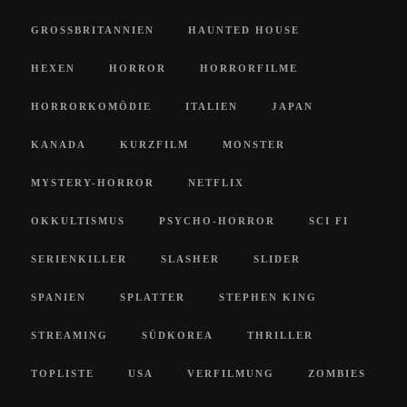
GROSSBRITANNIEN
HAUNTED HOUSE
HEXEN
HORROR
HORRORFILME
HORRORKOMÖDIE
ITALIEN
JAPAN
KANADA
KURZFILM
MONSTER
MYSTERY-HORROR
NETFLIX
OKKULTISMUS
PSYCHO-HORROR
SCI FI
SERIENKILLER
SLASHER
SLIDER
SPANIEN
SPLATTER
STEPHEN KING
STREAMING
SÜDKOREA
THRILLER
TOPLISTE
USA
VERFILMUNG
ZOMBIES