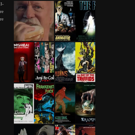
I-
re
re