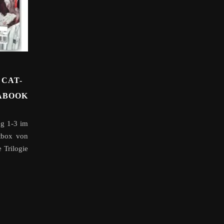
 CAT-
IABOOK
ng 1-3 im
tbox von
 Trilogie