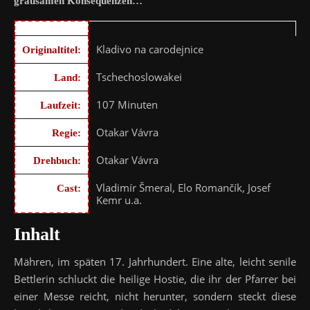
grausamen Konsequenzen…
Kladivo na carodejnice
Originaltitel:
Tschechoslowakei
Land:
107 Minuten
Laufzeit:
Otakar Vávra
Regie:
Otakar Vávra
Drehbuch:
Vladimír Šmeral, Elo Romančík, Josef
Cast:
Kemr u.a.
Inhalt
Mähren, im späten 17. Jahrhundert. Eine alte, leicht senile
Bettlerin schluckt die heilige Hostie, die ihr der Pfarrer bei
einer Messe reicht, nicht herunter, sondern steckt diese