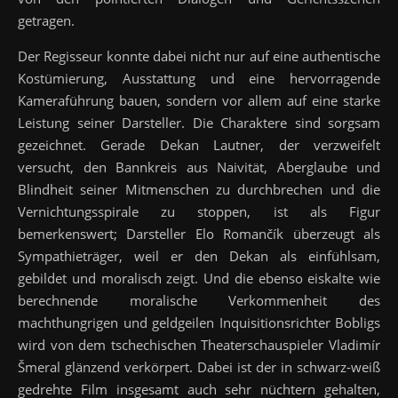
getragen.
Der Regisseur konnte dabei nicht nur auf eine authentische
Kostümierung, Ausstattung und eine hervorragende
Kameraführung bauen, sondern vor allem auf eine starke
Leistung seiner Darsteller. Die Charaktere sind sorgsam
gezeichnet. Gerade Dekan Lautner, der verzweifelt
versucht, den Bannkreis aus Naivität, Aberglaube und
Blindheit seiner Mitmenschen zu durchbrechen und die
Vernichtungsspirale zu stoppen, ist als Figur
bemerkenswert; Darsteller Elo
Romančík
überzeugt als
Sympathieträger, weil er den Dekan als einfühlsam,
gebildet und moralisch zeigt. Und die ebenso eiskalte wie
berechnende moralische Verkommenheit des
machthungrigen und geldgeilen Inquisitionsrichter Bobligs
wird von dem tschechischen Theaterschauspieler
Vladimír
Šmeral
glänzend verkörpert. Dabei ist der in schwarz-weiß
gedrehte Film insgesamt auch sehr nüchtern gehalten,