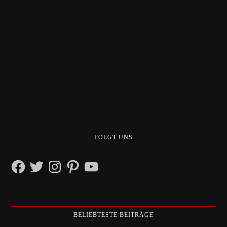
FOLGT UNS
Facebook
Twitter
Instagram
Pinterest
YouTube
BELIEBTESTE BEITRÄGE