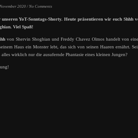
 November 2020
/
No Comments
ür unseren YoT-Sonntags-Shorty. Heute präsentieren wir euch Shhh 
hian. Viel Spaß!
hhh
von Shervin Shoghian und Freddy Chavez Olmos handelt von ein
 seinem Haus ein Monster lebt, das sich von seinen Haaren ernährt. Se
s alles wirklich nur die ausufernde Phantasie eines kleinen Jungen?
lung!