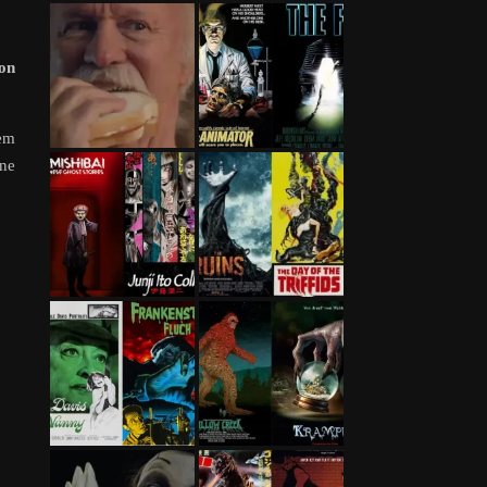
von
em
ine