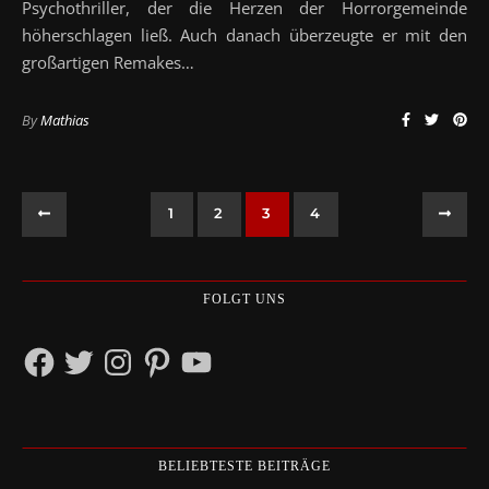
Psychothriller, der die Herzen der Horrorgemeinde
höherschlagen ließ. Auch danach überzeugte er mit den
großartigen Remakes…
By
Mathias
1
2
3
4
FOLGT UNS
Facebook
Twitter
Instagram
Pinterest
YouTube
BELIEBTESTE BEITRÄGE