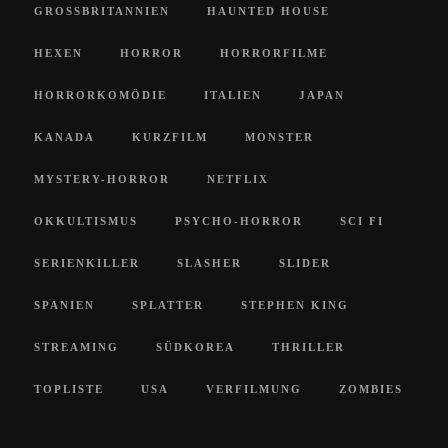
GROSSBRITANNIEN
HAUNTED HOUSE
HEXEN
HORROR
HORRORFILME
HORRORKOMÖDIE
ITALIEN
JAPAN
KANADA
KURZFILM
MONSTER
MYSTERY-HORROR
NETFLIX
OKKULTISMUS
PSYCHO-HORROR
SCI FI
SERIENKILLER
SLASHER
SLIDER
SPANIEN
SPLATTER
STEPHEN KING
STREAMING
SÜDKOREA
THRILLER
TOPLISTE
USA
VERFILMUNG
ZOMBIES