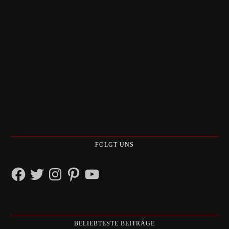
FOLGT UNS
Facebook
Twitter
Instagram
Pinterest
YouTube
BELIEBTESTE BEITRÄGE