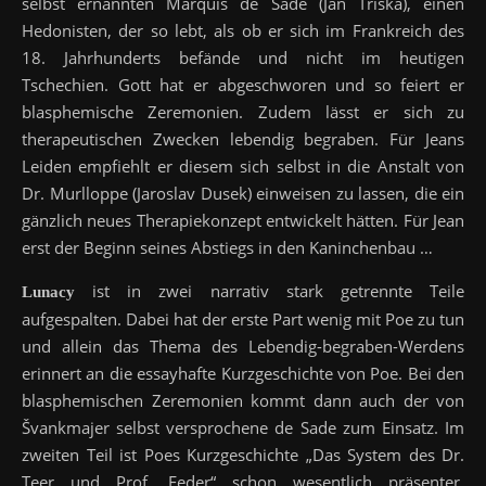
selbst ernannten Marquis de Sade (Jan Tríska), einen
Hedonisten, der so lebt, als ob er sich im Frankreich des
18. Jahrhunderts befände und nicht im heutigen
Tschechien. Gott hat er abgeschworen und so feiert er
blasphemische Zeremonien. Zudem lässt er sich zu
therapeutischen Zwecken lebendig begraben. Für Jeans
Leiden empfiehlt er diesem sich selbst in die Anstalt von
Dr. Murlloppe (Jaroslav Dusek) einweisen zu lassen, die ein
gänzlich neues Therapiekonzept entwickelt hätten. Für Jean
erst der Beginn seines Abstiegs in den Kaninchenbau …
ist in zwei narrativ stark getrennte Teile
Lunacy
aufgespalten. Dabei hat der erste Part wenig mit Poe zu tun
und allein das Thema des Lebendig-begraben-Werdens
erinnert an die essayhafte Kurzgeschichte von Poe. Bei den
blasphemischen Zeremonien kommt dann auch der von
Švankmajer selbst versprochene de Sade zum Einsatz. Im
zweiten Teil ist Poes Kurzgeschichte „Das System des Dr.
Teer und Prof. Feder“ schon wesentlich präsenter.