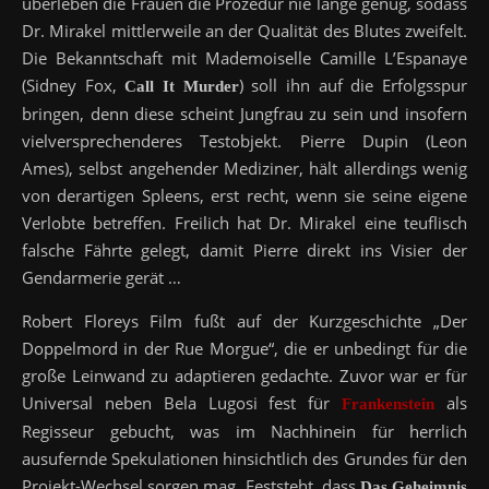
überleben die Frauen die Prozedur nie lange genug, sodass
Dr. Mirakel mittlerweile an der Qualität des Blutes zweifelt.
Die Bekanntschaft mit Mademoiselle Camille L’Espanaye
(Sidney Fox,
) soll ihn auf die Erfolgsspur
Call It Murder
bringen, denn diese scheint Jungfrau zu sein und insofern
vielversprechenderes Testobjekt. Pierre Dupin (Leon
Ames), selbst angehender Mediziner, hält allerdings wenig
von derartigen Spleens, erst recht, wenn sie seine eigene
Verlobte betreffen. Freilich hat Dr. Mirakel eine teuflisch
falsche Fährte gelegt, damit Pierre direkt ins Visier der
Gendarmerie gerät …
Robert Floreys Film fußt auf der Kurzgeschichte „Der
Doppelmord in der Rue Morgue“, die er unbedingt für die
große Leinwand zu adaptieren gedachte. Zuvor war er für
Universal neben Bela Lugosi fest für
als
Frankenstein
Regisseur gebucht, was im Nachhinein für herrlich
ausufernde Spekulationen hinsichtlich des Grundes für den
Projekt-Wechsel sorgen mag. Feststeht, dass
Das Geheimnis