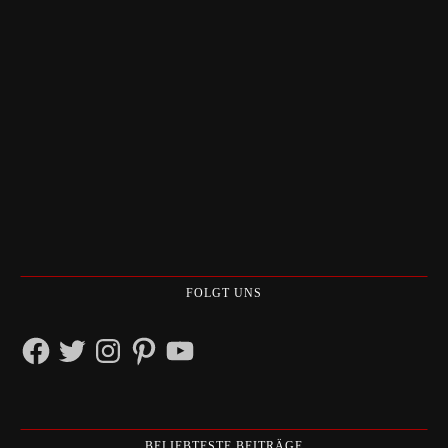
FOLGT UNS
Facebook
Twitter
Instagram
Pinterest
YouTube
BELIEBTESTE BEITRÄGE