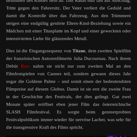
Brummen des Kindes hebt an. Das Radio nun fast auf Anschlag.
Tritte gegen den Fahrersitz. Der Vater verliert die Geduld und
damit die Kontrolle über das Fahrzeug. Aus den Trümmern
steigen eine endgültig gestörte Eltern-Kind-Beziehung sowie ein
Mädchen mit einer Titanplatte im Kopf und einer geweckten oder
intensivierten Liebe für glänzendes Metall.
Dies ist die Eingangssequenz von
Titane
, dem zweiten Spielfilm
der französischen Autorenfilmerin Julia Ducournau. Nach ihrem
Debüt
Raw
nahm sie nicht nur zum zweiten Mal an den
Filmfestspielen von Cannes teil, sondern gewann dieses Jahr
sogar die Goldene Palme – und somit einen der bedeutendsten
Filmpreise auf diesem Globus. Damit ist sie erst die zweite Frau
in der Geschichte des Festivals, der dies gelingt. Gut zwei
Monate später eröffnet eben jener Film das österreichische
SLASH Filmfestival. Es sorgte beim genreerprobten
Festivalpublikum immer wieder für nervöse Lacher, was sehr für
die transgressive Kraft des Films spricht.