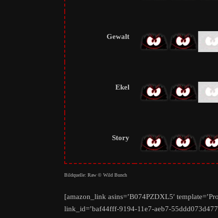
Gewalt
Ekel
Story
Bildquelle: Raw © Wild Bunch
[amazon_link asins=’B074PZDXL5′ template=’Prod
link_id=’baf44fff-9194-11e7-aeb7-55ddd073d477