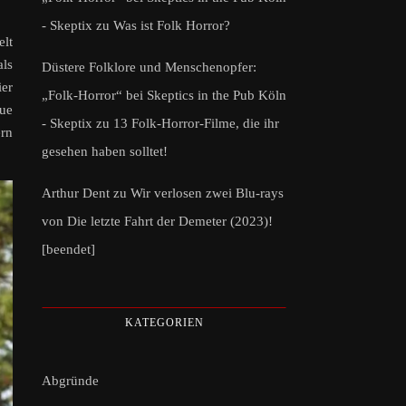
- Skeptix
zu
Was ist Folk Horror?
elt
als
Düstere Folklore und Menschenopfer:
ier
„Folk-Horror“ bei Skeptics in the Pub Köln
eue
- Skeptix
zu
13 Folk-Horror-Filme, die ihr
ern
gesehen haben solltet!
Arthur Dent
zu
Wir verlosen zwei Blu-rays
von Die letzte Fahrt der Demeter (2023)!
[beendet]
KATEGORIEN
Abgründe