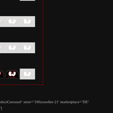
uctCarousel‘ store=’100yeaofter-21′ marketplace=’DE‘
′]