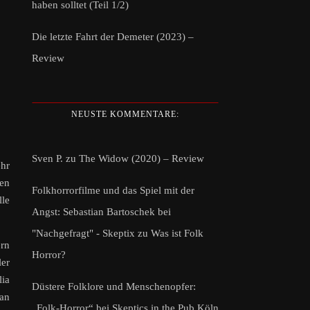
haben solltet (Teil 1/2)
Die letzte Fahrt der Demeter (2023) –
Review
NEUSTE KOMMENTARE:
Sven P.
zu
The Widow (2020) – Review
ehr
zen
Folkhorrorfilme und das Spiel mit der
lle
Angst: Sebastian Bartoschek bei
"Nachgefragt" - Skeptix
zu
Was ist Folk
ern
Horror?
ler
lia
Düstere Folklore und Menschenopfer:
man
„Folk-Horror“ bei Skeptics in the Pub Köln