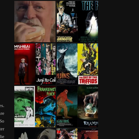
es.
hre
 So
ter
die