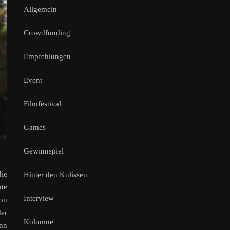
Allgemein
Crowdfunding
Empfehlungen
Event
Filmfestival
Games
Gewinnspiel
die
Hinter den Kulissen
nte
Interview
hon
der
Kolumne
enn