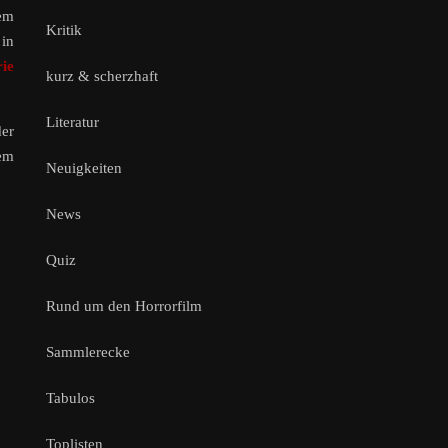
nem
Kritik
 in
ie
kurz & scherzhaft
Literatur
der
dem
Neuigkeiten
News
Quiz
Rund um den Horrorfilm
Sammlerecke
Tabulos
Toplisten