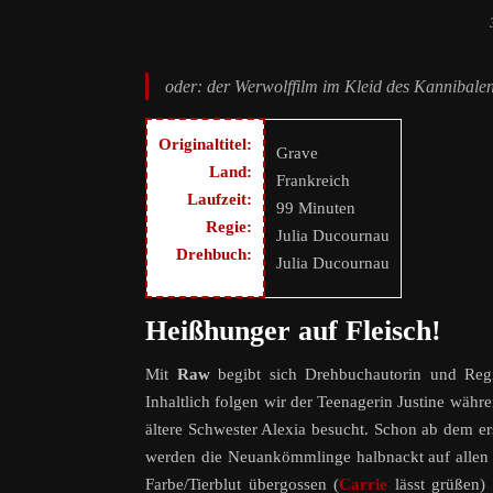
oder: der Werwolffilm im Kleid des Kannibale
Originaltitel:
Grave
Land:
Frankreich
Laufzeit:
99 Minuten
Regie:
Julia Ducournau
Drehbuch:
Julia Ducournau
Heißhunger auf Fleisch!
Mit
Raw
begibt sich Drehbuchautorin und Reg
Inhaltlich folgen wir der Teenagerin Justine währe
ältere Schwester Alexia besucht. Schon ab dem erst
werden die Neuankömmlinge halbnackt auf allen 
Farbe/Tierblut übergossen (
Carrie
lässt grüßen)