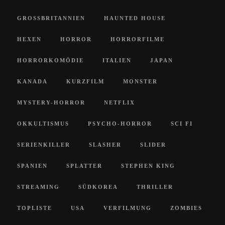
GROSSBRITANNIEN
HAUNTED HOUSE
HEXEN
HORROR
HORRORFILME
HORRORKOMÖDIE
ITALIEN
JAPAN
KANADA
KURZFILM
MONSTER
MYSTERY-HORROR
NETFLIX
OKKULTISMUS
PSYCHO-HORROR
SCI FI
SERIENKILLER
SLASHER
SLIDER
SPANIEN
SPLATTER
STEPHEN KING
STREAMING
SÜDKOREA
THRILLER
TOPLISTE
USA
VERFILMUNG
ZOMBIES