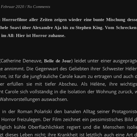
. Februar 2020
/
No Comments
n Horrorfilme aller Zeiten zeigen wieder eine bunte Mischung dess
hele Soavi über Alexandre Aja bis zu Stephen King. Vom Schrecken
 im All
: Hier ist Horror zuhause.
 (Catherine Deneuve,
) leidet unter einer ausgepräg
Belle de Jour
üge annimmt. Die Gegenwart des Geliebten ihrer Schwester Hélèn
t, ist für die jungfräuliche Carole kaum zu ertragen und auch d
r erfüllen sie mit tiefer Abscheu. Als Hélène, ihre wichtigs
ht Carole sich vollständig in die Isolation der Wohnung zurück, 
n Wahnvorstellungen auswachsen.
e“, in der Roman Polański den banalen Alltag seiner Protagonist
Horror freizulegen. Der Film zeichnet ein pessimistisches Bild d
glich kühle Oberflächlichkeit regiert und die Menschen isolie
gt dieses Leben nicht; ihre Krankheit ist letztlich auch eine Art 