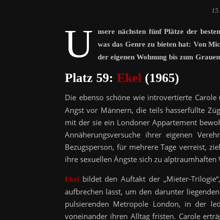
15
U
nsere nächsten fünf Plätze der beste
was das Genre zu bieten hat: Von Mic
der eigenen Wohnung bis zum Grauen
Platz 59:
Ekel
(1965)
Die ebenso schöne wie introvertierte Carole
Angst vor Männern, die teils hasserfüllte Z
mit der sie ein Londoner Appartement bewohn
Annäherungsversuche ihrer eigenen Verehre
Bezugsperson, für mehrere Tage verreist, zie
ihre sexuellen Ängste sich zu alptraumhafte
bildet den Auftakt der „Mieter-Trilogi
Ekel
aufbrechen lässt, um den darunter liegenden 
pulsierenden Metropole London, in der ledi
voneinander ihren Alltag fristen. Carole erträ