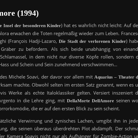
more (1994)
) hat es wahrlich nicht leicht: Auf 
e Insel der besonderen Kinder
alora erwachen die Toten regelmäßig wieder zum Leben. Frances
ghi (François Hadji-Lazaro,
) hab
Die Stadt der verlorenen Kinder
e Gräber zu befördern. Als sich beide unabhängig von einand
r Schlamassel, in dem nicht nur diverse Köpfe rollen, sondern d
d Hass und Schein und Sein zunehmend verschwimmen…
m des Michele Soavi, der davor vor allem mit
Aquarius – Theater d
erksam machte. Obwohl selten im ersten Satz genannt, wenn es 
 Werke als echte Italoklassiker gelten. Versiert inszeniert d
rgento in die Lehre ging, mit
seinen wo
DellaMorte DellAmore
Horrorkomödie, die er auf den ersten Blick zu sein scheint.
sätzliche Verwirrung und zynisches Lachen, umgibt ihn in jed
ung, die seinen überaus überdrehten Plot abdämpft. Der schma
er Kamera Soavis nicht nur als Aufhänger für Zombie-Action u