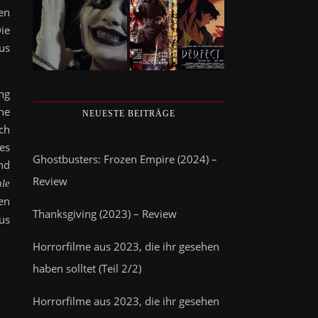
en
ie
us
ng
he
NEUESTE BEITRÄGE
ch
es
Ghostbusters: Frozen Empire (2024) –
nd
Review
ale
en
Thanksgiving (2023) – Review
us
Horrorfilme aus 2023, die ihr gesehen
haben solltet (Teil 2/2)
Horrorfilme aus 2023, die ihr gesehen