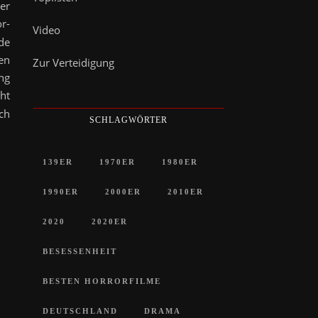
er
or-
Video
de
ben
Zur Verteidigung
ng
ht
ch
SCHLAGWÖRTER
139ER
1970ER
1980ER
1990ER
2000ER
2010ER
2020
2020ER
BESESSENHEIT
BESTEN HORRORFILME
DEUTSCHLAND
DRAMA