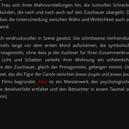
ge Frau sich ihren Wahnvorstellungen hin, die lustvollen Schreck
 künden, die nach und nach auch auf den Zuschauer übergeht. D
ass die Unterscheidung zwischen Wahn und Wirklichkeit auch a
wird.
 eindrucksvoller in Szene gesetzt. Die schrittweise Verfremdu
bereits lange vor dem ersten Mord aufscheinen, die symbolisc
 Protagonistin, ohne dass je der Auslöser für ihren Zusammenbru
t Licht und Schatten verleiht ihrer Wohnung ein unheimlich
e den Zuschauer, gleich der Protagonistin, gefangen nimmt. U
Spiel, das die Figur der Carole zwischen
und
femme fragile
femme fat
es Films begründet.
ist ein Meisterwerk des psychologisch
Ekel
ie detailverliebt entfaltet und den Betrachter in einem Taumel a
rin]