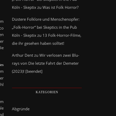
Köln - Skeptix
zu
Was ist Folk Horror?
Düstere Folklore und Menschenopfer:
dem
„Folk-Horror“ bei Skeptics in the Pub
co
en
Köln - Skeptix
zu
13 Folk-Horror-Filme,
er
die ihr gesehen haben solltet!
ie
Arthur Dent
zu
Wir verlosen zwei Blu-
rays von Die letzte Fahrt der Demeter
es
(2023)! [beendet]
um
er
hl
KATEGORIEN
em
le
Abgründe
nd