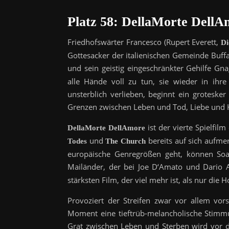
Platz 58: DellaMorte DellA
Friedhofswärter Francesco (Rupert Everett,
Di
Gottesacker der italienischen Gemeinde Buff
und sein geistig eingeschränkter Gehilfe Gna
alle Hände voll zu tun, sie wieder in ihr
unsterblich verlieben, beginnt ein groteske
Grenzen zwischen Leben und Tod, Liebe un
ist der vierte Spielfil
DellaMorte DellAmore
und
bereits auf sich aufm
Todes
The Church
europäische Genregrößen geht, können Soavis
Mailänder, der bei Joe D‘Amato und Dario A
stärksten Film, der viel mehr ist, als nur die 
Provoziert der Streifen zwar vor allem vor
Moment eine tieftrüb-melancholische Stimm
Grat zwischen Leben und Sterben wird vor d