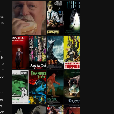
en,
 in
ten
e,
ie
te
wo
en
er
rt
der