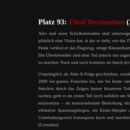
Platz 93:
Final Destination
(
Alex und seine Schulkameraden sind unterwegs z
plötzlich eine Vision hat, in der er sieht, wie das
Panik verlässt er das Flugzeug, einige Klassenkame
Die Überlebenden sind dem Tod jedoch nur augen
zu machen: Nach und nach kommen sie durch myster
Ursprünglich als Akte-X-Folge geschrieben, wurde
2000 ein ganzes Franchise los, das bis heute vi
Strecken durch das Zeigen immer bizarrerer Tod
suchen, geht es im ersten Teil noch wirklich um 
einzusetzen – als transzendentale Bedrohung ohn
effektiver Spannungsbogen, ein Krimi-Sideplot
Unterhaltungswert konsequent hoch und macht
[Cornelius]