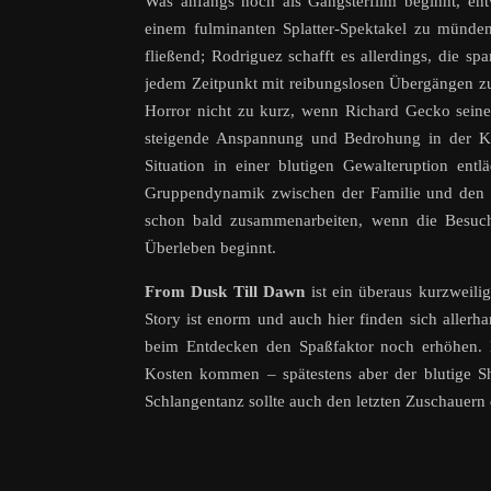
Was anfangs noch als Gangsterfilm beginnt, ent
einem fulminanten Splatter-Spektakel zu münd
fließend; Rodriguez schafft es allerdings, die 
jedem Zeitpunkt mit reibungslosen Übergängen zu
Horror nicht zu kurz, wenn Richard Gecko seine 
steigende Anspannung und Bedrohung in der Kne
Situation in einer blutigen Gewalteruption ent
Gruppendynamik zwischen der Familie und den b
schon bald zusammenarbeiten, wenn die Besuc
Überleben beginnt.
From Dusk Till Dawn
ist ein überaus kurzweili
Story ist enorm und auch hier finden sich aller
beim Entdecken den Spaßfaktor noch erhöhen. D
Kosten kommen – spätestens aber der blutige 
Schlangentanz sollte auch den letzten Zuschauern