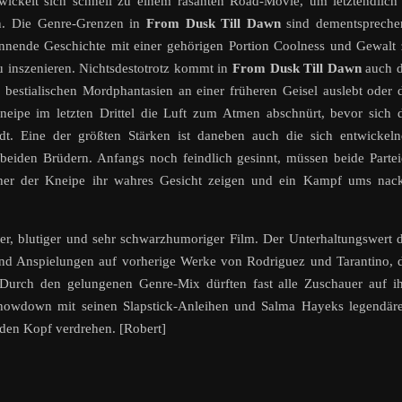
wickelt sich schnell zu einem rasanten Road-Movie, um letztendlich
en. Die Genre-Grenzen in
From Dusk Till Dawn
sind dementspreche
spannende Geschichte mit einer gehörigen Portion Coolness und Gewalt
 inszenieren. Nichtsdestotrotz kommt in
From Dusk Till Dawn
auch 
bestialischen Mordphantasien an einer früheren Geisel auslebt oder 
ipe im letzten Drittel die Luft zum Atmen abschnürt, bevor sich 
lädt. Eine der größten Stärken ist daneben auch die sich entwickel
eiden Brüdern. Anfangs noch feindlich gesinnt, müssen beide Parte
her der Kneipe ihr wahres Gesicht zeigen und ein Kampf ums nack
ger, blutiger und sehr schwarzhumoriger Film. Der Unterhaltungswert 
hand Anspielungen auf vorherige Werke von Rodriguez und Tarantino, 
urch den gelungenen Genre-Mix dürften fast alle Zuschauer auf ih
Showdown mit seinen Slapstick-Anleihen und Salma Hayeks legendär
 den Kopf verdrehen. [Robert]