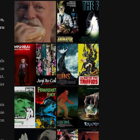
en,
zu
als
on
t.
der
nis
ie
hon