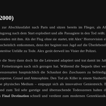
2000)
ur Abschlussfahrt nach Paris und sitzen bereits im Flieger, als A
 Flugzeug nach dem Start explodiert und alle Passagiere in den Tod reißt.
raden mit ihm. Als der Flug ohne sie startet, tritt Alex‘ Horrorvision e
scheinlich entkommen, denn der beginnt nun Jagd auf die Überleben
iöse Unfälle zu Tode. Alex gerät derweil ins Visier der Polizei.
 die Story dann doch für die Leinwand adaptiert und trat damit im Ja
er Fortsetzungen nach sich gezogen hat. Während die Sequels über we
esszenarien hauptsächlich die Schaulust des Zuschauers zu befriedi
Suspense, Grusel und Atmosphäre. Den Tod als Killer in einem Slasherf
e physisches Medium – entpuppt sich als innovativer Geniestreich. 
 und zum Teil sehr garstige und überraschende Todesszenen halten 
en
Final Destination
schnell und verdient zum modernen Genreklassik