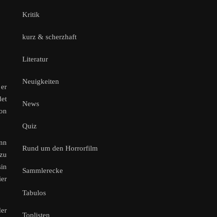
Kritik
kurz & scherzhaft
Literatur
Neuigkeiten
 er
det
News
on
Quiz
ann
Rund um den Horrorfilm
 zu
in
Sammlerecke
ier
Tabulos
der
Toplisten