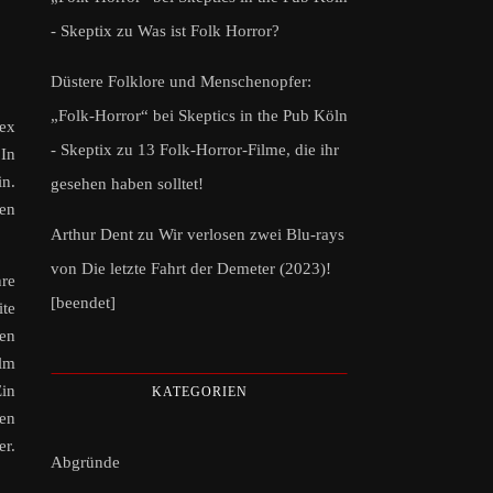
- Skeptix
zu
Was ist Folk Horror?
Düstere Folklore und Menschenopfer:
„Folk-Horror“ bei Skeptics in the Pub Köln
lex
- Skeptix
zu
13 Folk-Horror-Filme, die ihr
 In
in.
gesehen haben solltet!
den
Arthur Dent
zu
Wir verlosen zwei Blu-rays
von Die letzte Fahrt der Demeter (2023)!
hre
[beendet]
ite
gen
ilm
Ein
KATEGORIEN
den
er.
Abgründe