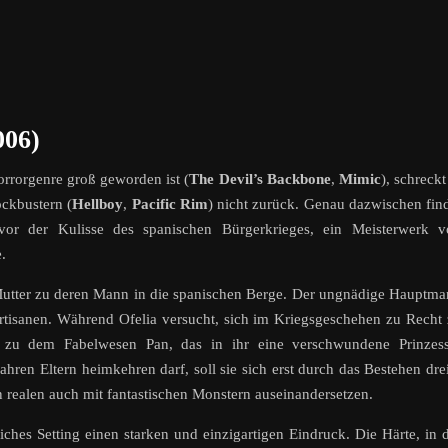
006)
rrorgenre groß geworden ist (
The Devil’s Backbone
,
Mimic
), schreckt
ckbustern (
Hellboy
,
Pacific Rim
) nicht zurück. Genau dazwischen fin
 vor der Kulisse des spanischen Bürgerkrieges, ein Meisterwerk v
.
Mutter zu deren Mann in die spanischen Berge. Der ungnädige Hauptm
rtisanen. Während Ofelia versucht, sich im Kriegsgeschehen zu Recht
ie zu dem Fabelwesen Pan, das in ihr eine verschwundene Prinzess
hren Eltern heimkehren darf, soll sie sich erst durch das Bestehen dre
 realen auch mit fantastischen Monstern auseinandersetzen.
ches Setting einen starken und einzigartigen Eindruck. Die Härte, in 