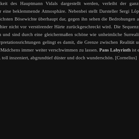
keit des Hauptmann Vidals dargestellt werden, verleiht der ganz
r eine beklemmende Atmosphäre. Nebenbei stellt Darsteller Sergi Ló
ichsten Bösewichte überhaupt dar, gegen ihn sehen die Bedrohungen 
 hier nicht vor verstörender Härte zurückgeschreckt wird. Die Sequen
 und sind durch eine gleichermaßen schöne wie unheimliche Surreali
rpretationsrichtungen gelingt es damit, die Grenze zwischen Realität 
rten Mädchens immer weiter verschwimmen zu lassen.
Pans Labyrinth
ist 
toll inszeniert, abgrundtief düster und doch wunderschön. [Cornelius]