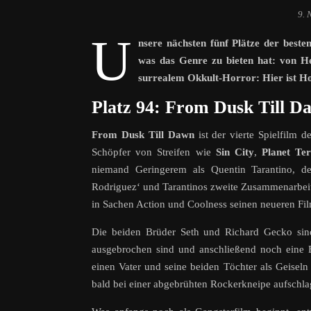
9. 
U
nsere nächsten fünf Plätze der beste
was das Genre zu bieten hat: von H
surrealem Okkult-Horror: Hier ist H
Platz 94: From Dusk Till D
From Dusk Till Dawn
ist der vierte Spielfilm
Schöpfer von Streifen wie
Sin City
,
Planet Te
niemand Geringerem als Quentin Tarantino, d
Rodriguez‘ und Tarantinos zweite Zusammenarbeit 
in Sachen Action und Coolness seinen neueren Film
Die beiden Brüder Seth und Richard Gecko sind
ausgebrochen sind und anschließend noch eine 
einen Vater und seine beiden Töchter als Geise
bald bei einer abgebrühten Rockerkneipe aufsch