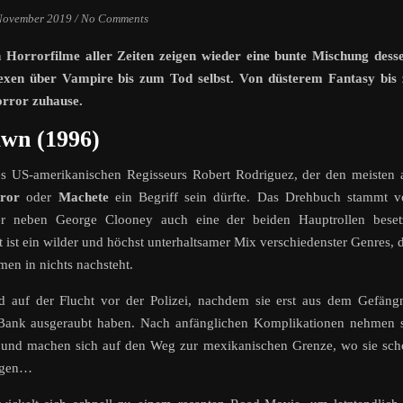
November 2019
/
No Comments
n Horrorfilme aller Zeiten zeigen wieder eine bunte Mischung dess
exen über Vampire bis zum Tod selbst.
Von düsterem Fantasy bis 
orror zuhause.
awn (1996)
 des US-amerikanischen Regisseurs Robert Rodriguez, der den meisten 
rror
oder
Machete
ein Begriff sein dürfte. Das Drehbuch stammt v
er neben George Clooney auch eine der beiden Hauptrollen besetz
ist ein wilder und höchst unterhaltsamer Mix verschiedenster Genres, 
en in nichts nachsteht.
 auf der Flucht vor der Polizei, nachdem sie erst aus dem Gefäng
Bank ausgeraubt haben. Nach anfänglichen Komplikationen nehmen s
ln und machen sich auf den Weg zur mexikanischen Grenze, wo sie sc
lagen…