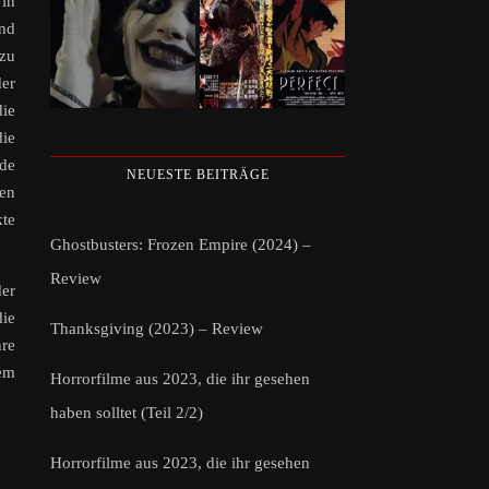
 in
nd
 zu
der
die
die
nde
NEUESTE BEITRÄGE
ien
te
Ghostbusters: Frozen Empire (2024) –
Review
der
die
Thanksgiving (2023) – Review
re
em
Horrorfilme aus 2023, die ihr gesehen
haben solltet (Teil 2/2)
Horrorfilme aus 2023, die ihr gesehen