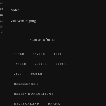
en
pez
Video
aus
zen
Zur Verteidigung
tät
und
ein
SCHLAGWÖRTER
139ER
1970ER
1980ER
1990ER
2000ER
2010ER
2020
2020ER
BESESSENHEIT
BESTEN HORRORFILME
DEUTSCHLAND
DRAMA