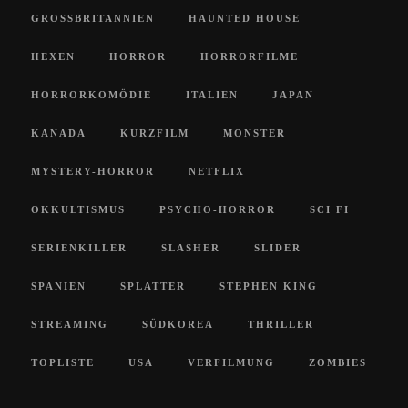
GROSSBRITANNIEN
HAUNTED HOUSE
HEXEN
HORROR
HORRORFILME
HORRORKOMÖDIE
ITALIEN
JAPAN
KANADA
KURZFILM
MONSTER
MYSTERY-HORROR
NETFLIX
OKKULTISMUS
PSYCHO-HORROR
SCI FI
SERIENKILLER
SLASHER
SLIDER
SPANIEN
SPLATTER
STEPHEN KING
STREAMING
SÜDKOREA
THRILLER
TOPLISTE
USA
VERFILMUNG
ZOMBIES