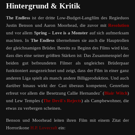
Hintergrund & Kritik
The Endless
ist der dritte Low-Budget-Langfilm des Regieduos
Justin Benson und Aaron Moorhead, die zuvor mit
Resolution
und vor allem
Spring – Love is a Monster
auf sich aufmerksam
machten. In
The Endless
übernehmen sie auch die Hauptrollen
der gleichnamigen Brüder. Bereits zu Beginn des Films wird klar,
dass dies eine seiner größten Stärken ist: Das Zusammenspiel der
beiden gut befreundeten Filmer als ungleiches Brüderpaar
funktioniert ausgezeichnet und zeigt, dass der Film in einer ganz
anderen Liga spielt als manch andere Billigproduktion. Und auch
darüber hinaus wirkt der Cast überaus kompetent, Genrefans
erfreut vor allem die Besetzung Callie Hernandez´ (
Blair Witch
)
und Lew Temples (
The Devil´s Rejects
) als Campbewohner, die
etwas zu verbergen scheinen.
Benson und Moorhead leiten ihren Film mit einem Zitat der
Horrorikone
H.P. Lovecraft
ein: