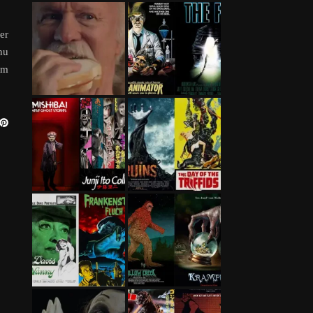
er
nu
em