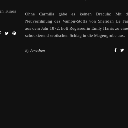
hen Kinos
Ohne Carmilla gäbe es keinen Dracula: Mit d
Neuverfilmung des Vampir-Stoffs von Sheridan Le Fa
aus dem Jahr 1872, holt Regisseurin Emily Harris zu ein
schockierend-erotischen Schlag in die Magengrube aus.
By
Jonathan