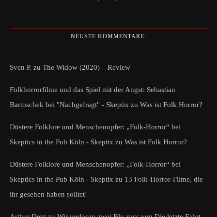
NEUSTE KOMMENTARE:
Sven P.
zu
The Widow (2020) – Review
Folkhorrorfilme und das Spiel mit der Angst: Sebastian
Bartoschek bei "Nachgefragt" - Skeptix
zu
Was ist Folk Horror?
Düstere Folklore und Menschenopfer: „Folk-Horror“ bei
Skeptics in the Pub Köln - Skeptix
zu
Was ist Folk Horror?
Düstere Folklore und Menschenopfer: „Folk-Horror“ bei
Skeptics in the Pub Köln - Skeptix
zu
13 Folk-Horror-Filme, die
ihr gesehen haben solltet!
Arthur Dent
zu
Wir verlosen zwei Blu-rays von Die letzte Fahrt