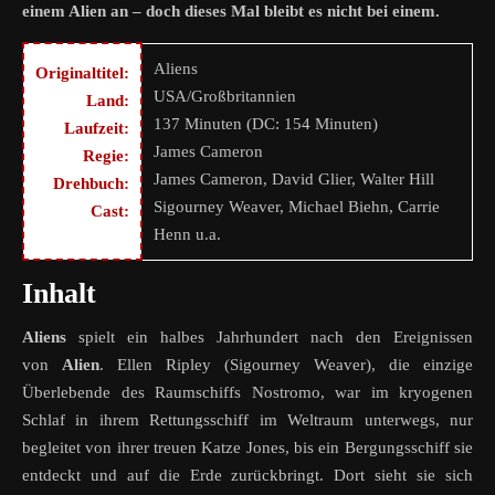
einem Alien an – doch dieses Mal bleibt es nicht bei einem.
Aliens
Originaltitel:
USA/Großbritannien
Land:
137 Minuten (DC: 154 Minuten)
Laufzeit:
James Cameron
Regie:
James Cameron, David Glier, Walter Hill
Drehbuch:
Sigourney Weaver, Michael Biehn, Carrie
Cast:
Henn u.a.
Inhalt
Aliens
spielt ein halbes Jahrhundert nach den Ereignissen
von
Alien
. Ellen Ripley (Sigourney Weaver), die einzige
Überlebende des Raumschiffs Nostromo, war im kryogenen
Schlaf in ihrem Rettungsschiff im Weltraum unterwegs, nur
begleitet von ihrer treuen Katze Jones, bis ein Bergungsschiff sie
entdeckt und auf die Erde zurückbringt. Dort sieht sie sich