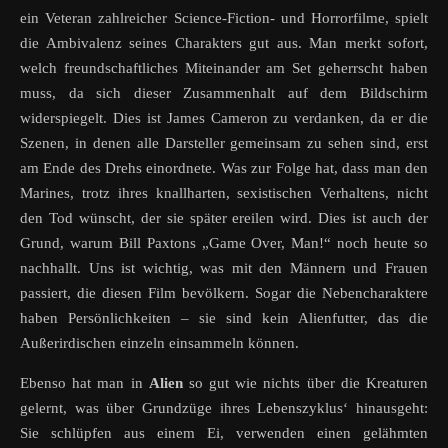
ein Veteran zahlreicher Science-Fiction- und Horrorfilme, spielt
die Ambivalenz seines Charakters gut aus. Man merkt sofort,
welch freundschaftliches Miteinander am Set geherrscht haben
muss, da sich dieser Zusammenhalt auf dem Bildschirm
widerspiegelt. Dies ist James Cameron zu verdanken, da er die
Szenen, in denen alle Darsteller gemeinsam zu sehen sind, erst
am Ende des Drehs einordnete. Was zur Folge hat, dass man den
Marines, trotz ihres knallharten, sexistischen Verhaltens, nicht
den Tod wünscht, der sie später ereilen wird. Dies ist auch der
Grund, warum Bill Paxtons „Game Over, Man!“ noch heute so
nachhallt. Uns ist wichtig, was mit den Männern und Frauen
passiert, die diesen Film bevölkern. Sogar die Nebencharaktere
haben Persönlichkeiten – sie sind kein Alienfutter, das die
Außerirdischen einzeln einsammeln können.
Ebenso hat man in
Alien
so gut wie nichts über die Kreaturen
gelernt, was über Grundzüge ihres Lebenszyklus‘ hinausgeht:
Sie schlüpfen aus einem Ei, verwenden einen gelähmten