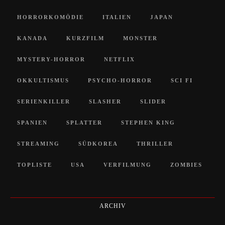
HORRORKOMÖDIE
ITALIEN
JAPAN
KANADA
KURZFILM
MONSTER
MYSTERY-HORROR
NETFLIX
OKKULTISMUS
PSYCHO-HORROR
SCI FI
SERIENKILLER
SLASHER
SLIDER
SPANIEN
SPLATTER
STEPHEN KING
STREAMING
SÜDKOREA
THRILLER
TOPLISTE
USA
VERFILMUNG
ZOMBIES
ARCHIV