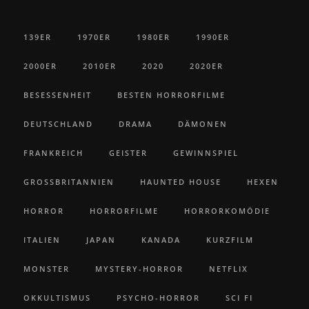
139ER
1970ER
1980ER
1990ER
2000ER
2010ER
2020
2020ER
BESESSENHEIT
BESTEN HORRORFILME
DEUTSCHLAND
DRAMA
DÄMONEN
FRANKREICH
GEISTER
GEWINNSPIEL
GROSSBRITANNIEN
HAUNTED HOUSE
HEXEN
HORROR
HORRORFILME
HORRORKOMÖDIE
ITALIEN
JAPAN
KANADA
KURZFILM
MONSTER
MYSTERY-HORROR
NETFLIX
OKKULTISMUS
PSYCHO-HORROR
SCI FI