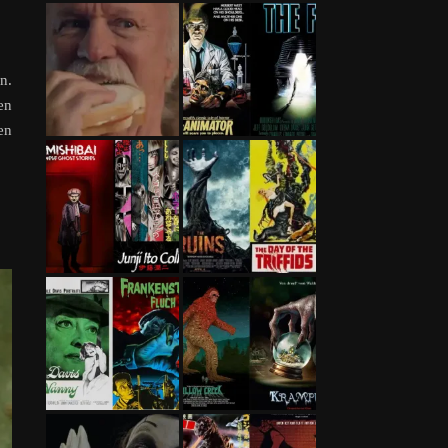
n.
en
en