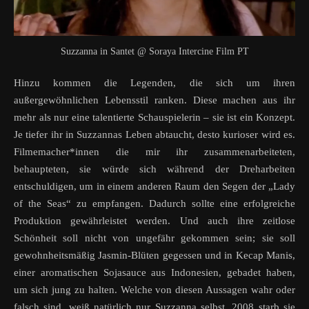
Suzzanna in Santet @ Soraya Intercine Film PT
Hinzu kommen die Legenden, die sich um ihren
außergewöhnlichen Lebensstil ranken. Diese machen aus ihr
mehr als nur eine talentierte Schauspielerin – sie ist ein Konzept.
Je tiefer ihr in Suzzannas Leben abtaucht, desto kurioser wird es.
Filmemacher*innen die mir ihr zusammenarbeiteten,
behaupteten, sie würde sich während der Dreharbeiten
entschuldigen, um in einem anderen Raum den Segen der „Lady
of the Seas“ zu empfangen. Dadurch sollte eine erfolgreiche
Produktion gewährleistet werden. Und auch ihre zeitlose
Schönheit soll nicht von ungefähr gekommen sein; sie soll
gewohnheitsmäßig Jasmin-Blüten gegessen und in Kecap Manis,
einer aromatischen Sojasauce aus Indonesien, gebadet haben,
um sich jung zu halten. Welche von diesen Aussagen wahr oder
falsch sind, weiß natürlich nur Suzzanna selbst. 2008 starb sie