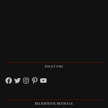
FOLGT UNS
Facebook
Twitter
Instagram
Pinterest
YouTube
BELIEBTESTE BEITRÄGE