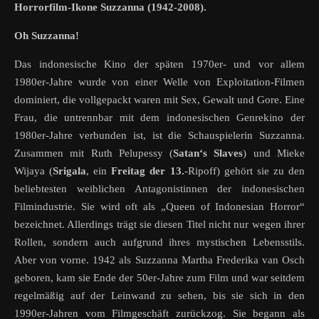
Horrorfilm-Ikone Suzzanna (1942-2008).
Oh Suzzanna!
Das indonesische Kino der späten 1970er- und vor allem
1980er-Jahre wurde von einer Welle von Exploitation-Filmen
dominiert, die vollgepackt waren mit Sex, Gewalt und Gore. Eine
Frau, die untrennbar mit dem indonesischen Genrekino der
1980er-Jahre verbunden ist, ist die Schauspielerin Suzzanna.
Zusammen mit Ruth Pelupessy (
Satan‘s Slaves
) und Mieke
Wijaya (
Srigala
, ein
Freitag der 13.
-Ripoff) gehört sie zu den
beliebtesten weiblichen Antagonistinnen der indonesischen
Filmindustrie. Sie wird oft als „Queen of Indonesian Horror“
bezeichnet. Allerdings trägt sie diesen Titel nicht nur wegen ihrer
Rollen, sondern auch aufgrund ihres mystischen Lebensstils.
Aber von vorne. 1942 als Suzzanna Martha Frederika van Osch
geboren, kam sie Ende der 50er-Jahre zum Film und war seitdem
regelmäßig auf der Leinwand zu sehen, bis sie sich in den
1990er-Jahren vom Filmgeschäft zurückzog. Sie begann als