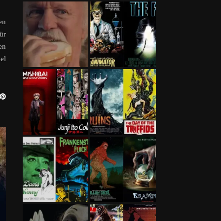
en
ür
en
el