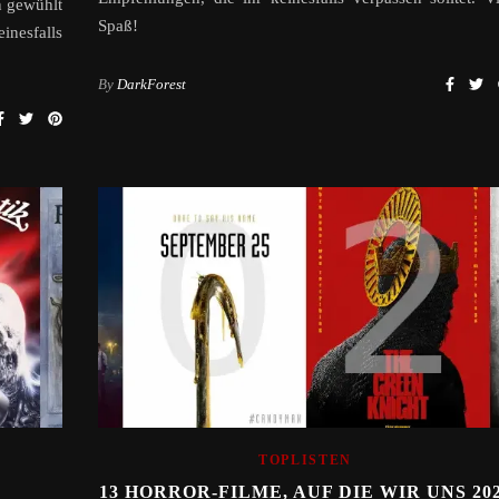
n gewühlt
Spaß!
nesfalls
By
DarkForest
TOPLISTEN
13 HORROR-FILME, AUF DIE WIR UNS 20