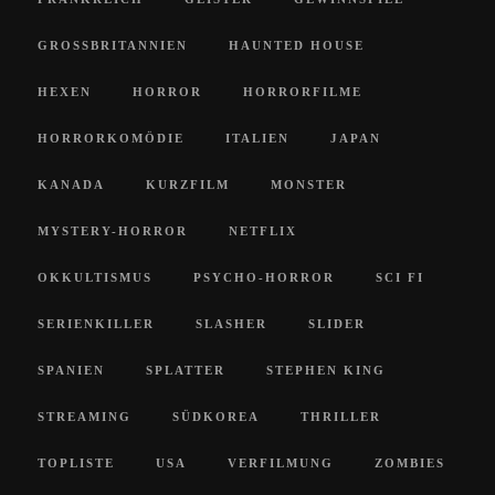
GROSSBRITANNIEN
HAUNTED HOUSE
HEXEN
HORROR
HORRORFILME
HORRORKOMÖDIE
ITALIEN
JAPAN
KANADA
KURZFILM
MONSTER
MYSTERY-HORROR
NETFLIX
OKKULTISMUS
PSYCHO-HORROR
SCI FI
SERIENKILLER
SLASHER
SLIDER
SPANIEN
SPLATTER
STEPHEN KING
STREAMING
SÜDKOREA
THRILLER
TOPLISTE
USA
VERFILMUNG
ZOMBIES