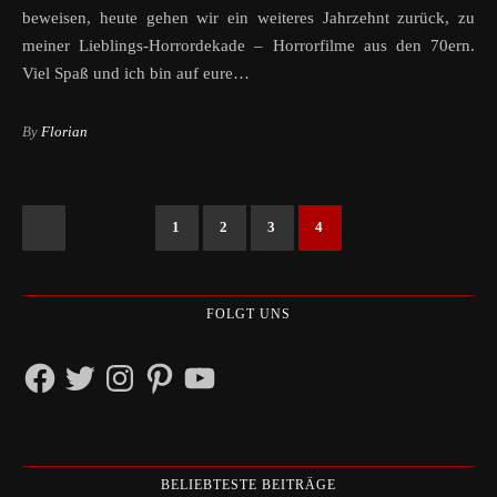
beweisen, heute gehen wir ein weiteres Jahrzehnt zurück, zu
meiner Lieblings-Horrordekade – Horrorfilme aus den 70ern.
Viel Spaß und ich bin auf eure…
By
Florian
1
2
3
4
FOLGT UNS
Facebook
Twitter
Instagram
Pinterest
YouTube
BELIEBTESTE BEITRÄGE