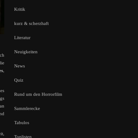
Kritik
kurz & scherzhaft
Literatur
Neuigkeiten
ch
die
News
es
,
Quiz
les
Rund um den Horrorfilm
ngs
 an
Sammlerecke
und
Tabulos
it,
Toplisten