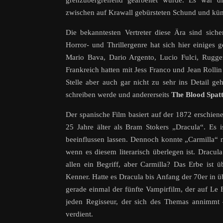
grenzübergreifend gearbeitet wurde. Es war di
zwischen auf Krawall gebürsteten Schund und kü
Die bekanntesten Vertreter diese Ära sind siche
Horror- und Thrillergenre hat sich hier einiges g
Mario Bava, Dario Argento, Lucio Fulci, Rugg
Frankreich hatten mit Jess Franco und Jean Rollin
Stelle aber auch gar nicht zu sehr ins Detail g
schreiben werde und andererseits
The Blood Spat
Der spanische Film basiert auf der 1872 erschien
25 Jahre älter als Bram Stokers „Dracula“. Es i
beeinflussen lassen. Dennoch konnte „Carmilla“ 
wenn es diesem literarisch überlegen ist. Dracul
allen ein Begriff, aber Carmilla? Das Erbe ist 
Kenner. Hatte es Dracula bis Anfang der 70er in ü
gerade einmal der fünfte Vampirfilm, der auf L
jeden Regisseur, der sich des Themas annimmt 
verdient.