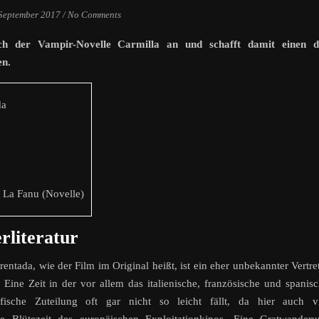
 September 2017
/
No Comments
ch der Vampir-Novelle Carmilla an und schafft damit einen d
en.
da
 La Fanu (Novelle)
rliteratur
ntada, wie der Film im Original heißt, ist ein eher unbekannter Vertre
Eine Zeit in der vor allem das italienische, französische und spanis
fische Zuteilung oft gar nicht so leicht fällt, da hier auch vi