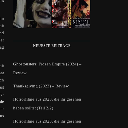
ng
 im
mit
nd
ser
NEUESTE BEITRÄGE
rag
Ghostbusters: Frozen Empire (2024) –
mit
Review
hat
uch
Thanksgiving (2023) – Review
ast
re-
Horrorfilme aus 2023, die ihr gesehen
ide
haben solltet (Teil 2/2)
ber
aus
Horrorfilme aus 2023, die ihr gesehen