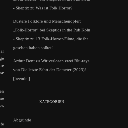
- Skeptix
zu
Was ist Folk Horror?
Düstere Folklore und Menschenopfer:
„Folk-Horror“ bei Skeptics in the Pub Köln
- Skeptix
zu
13 Folk-Horror-Filme, die ihr
gesehen haben solltet!
gar
age
Arthur Dent
zu
Wir verlosen zwei Blu-rays
hre
von Die letzte Fahrt der Demeter (2023)!
use
[beendet]
en
ine
KATEGORIEN
er,
Abgründe
efe