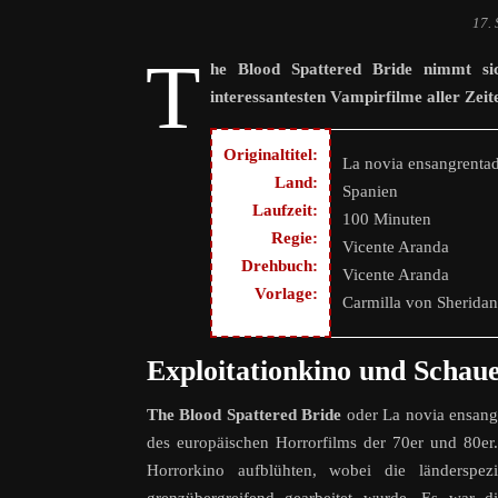
17.
T
he Blood Spattered Bride nimmt si
interessantesten Vampirfilme aller Zeit
Originaltitel:
La novia ensangrenta
Land:
Spanien
Laufzeit:
100 Minuten
Regie:
Vicente Aranda
Drehbuch:
Vicente Aranda
Vorlage:
Carmilla von Sheridan
Exploitationkino und Schaue
The Blood Spattered Bride
oder La novia ensangre
des europäischen Horrorfilms der 70er und 80er. 
Horrorkino aufblühten, wobei die länderspezi