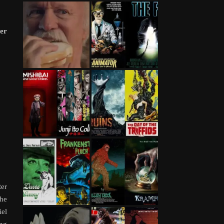
er
ter
che
el