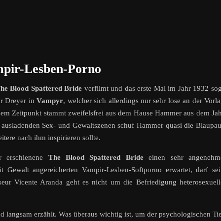
pir-Lesben-Porno
he Blood Spattered Bride
verfilmt und das erste Mal im Jahr 1932 so
r Dreyer in
Vampyr
, welcher sich allerdings nur sehr lose an der Vorl
diesem Zeitpunkt stammt zweifelsfrei aus dem Hause Hammer aus dem Ja
ehr ausladenden Sex- und Gewaltszenen schuf Hammer quasi die Blaupa
tere nach ihm inspirieren sollte.
er erschienene
The Blood Spattered Bride
einen sehr angenehm
 Gewalt angereicherten Vampir-Lesben-Softporno erwartet, darf se
eur Vicente Aranda geht es nicht um die Befriedigung heterosexuell
d langsam erzählt. Was überaus wichtig ist, um der psychologischen Ti