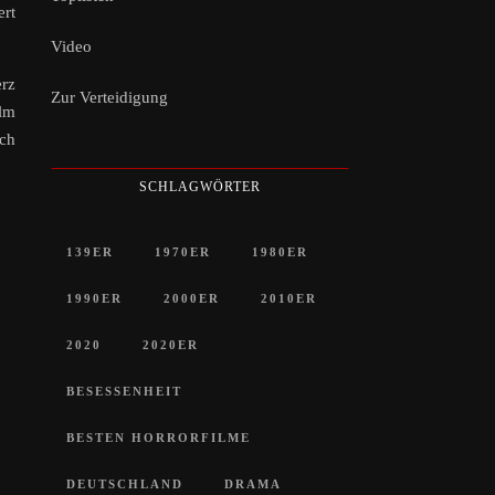
ert
Video
rz
Zur Verteidigung
ilm
ich
SCHLAGWÖRTER
139ER
1970ER
1980ER
1990ER
2000ER
2010ER
2020
2020ER
BESESSENHEIT
BESTEN HORRORFILME
DEUTSCHLAND
DRAMA