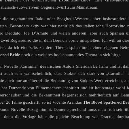
e Blütezeit des europäischen Exploitationkinos. Eine Gratwanderu
nstlerisch-subversivem Gegenentwurf zum Mainstream.
r die sogenannten Italo- oder Spaghetti-Western, aber insbesondere
etan. Besonders aktiv war hier natürlich das italienische Horrorkino 
ero Deodato, Joe D’Amato und vielen anderen, aber auch Spanien u
 zwei Regisseure, die in dem Bereich vorne mitspielten. Ich will an die
ehen, da ich einerseits zu dem Thema später noch einen eigenen Beit
tered Bride
noch ein weiteres hochspannendes Thema in sich birgt.
en Novelle „Carmilla“ des irischen Autors Sheridan Le Fanu und ist da
st auch sehr wahrscheinlich, dass Stoker sich stark von „Carmilla“ 
nie auch nur annähernd die Bedeutung von Stokers Werk erreichen, a
a hat Dutzende von Filmemachern inspiriert und ist heutzutage wohl f
überschaubar und die Bekanntheit begrenzt sich mehrheitlich auf Gen
ber 20 Filme geschafft, so ist Vicente Arandas
The Blood Spattered Br
e Fanus Novelle Bezug nimmt. Dementsprechend muss man froh sein ü
– denn die Vorlage hätte die gleiche Beachtung wie Dracula durch