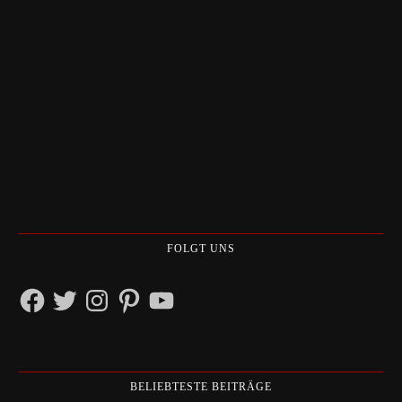
FOLGT UNS
Facebook
Twitter
Instagram
Pinterest
YouTube
BELIEBTESTE BEITRÄGE