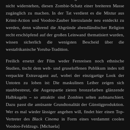
nicht widerstehen, diesen Zombie-Schatz einer breiteren Masse
zugänglich zu machen. In der Tat verdient es die Mixtur aus
Krimi-Action und Voodoo-Zauber hierzulande neu entdeckt zu
werden, denn während die Abgründe abendländischer Religion
recht erschöpfend auf der großen Leinwand thematisiert wurden,
wissen sicherlich die wenigsten Bescheid über die
westafrikanische Yoruba-Tradition.
Freilich ersetzt der Film weder Fernreisen noch ethnische
Studien, tischt dem welt- und gruseloffenen Publikum indes toll
verpackte Extravaganz auf, wobei der einzigartige Look der
Untoten zu loben ist: Die maskulinen Leiber zeigen sich
staubbestreut, die Augenpartie zieren bronzefarben glänzende
Halbkugeln
–
so attraktiv sind Zombies selten aufmarschiert.
Dazu passt die amüsante Grundtonalität der Günstigproduktion.
Wer es mal wieder lässiger angehen will, findet hier einen Top-
Vertreter des
Black Cinema
in Form eines verdammt coolen
Voodoo-Feldzugs. [Michaela]