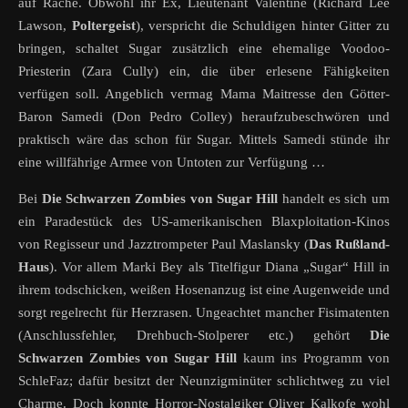
auf Rache. Obwohl ihr Ex, Lieutenant Valentine (Richard Lee
Lawson,
Poltergeist
), verspricht die Schuldigen hinter Gitter zu
bringen, schaltet Sugar zusätzlich eine ehemalige Voodoo-
Priesterin (Zara Cully) ein, die über erlesene Fähigkeiten
verfügen soll. Angeblich vermag Mama Maitresse den Götter-
Baron Samedi (Don Pedro Colley) heraufzubeschwören und
praktisch wäre das schon für Sugar. Mittels Samedi stünde ihr
eine willfährige Armee von Untoten zur Verfügung …
Bei
Die Schwarzen Zombies von Sugar Hill
handelt es sich um
ein Paradestück des US-amerikanischen Blaxploitation-Kinos
von Regisseur und Jazztrompeter Paul Maslansky (
Das Rußland-
Haus
). Vor allem Marki Bey als Titelfigur Diana „Sugar“ Hill in
ihrem todschicken, weißen Hosenanzug ist eine Augenweide und
sorgt regelrecht für Herzrasen. Ungeachtet mancher Fisimatenten
(Anschlussfehler, Drehbuch-Stolperer etc.) gehört
Die
Schwarzen Zombies von Sugar Hill
kaum ins Programm von
SchleFaz; dafür besitzt der Neunzigminüter schlichtweg zu viel
Charme. Doch konnte Horror-Nostalgiker Oliver Kalkofe wohl