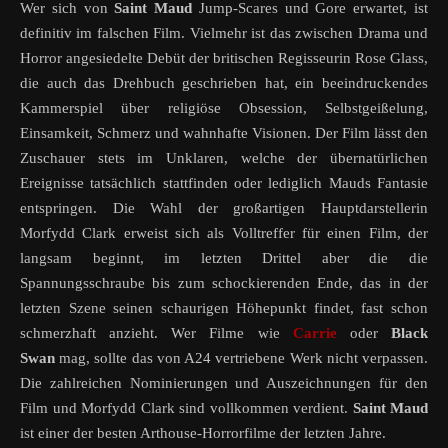
Wer sich von
Saint Maud
Jump-Scares und Gore erwartet, ist
definitiv im falschen Film. Vielmehr ist das zwischen Drama und
Horror angesiedelte Debüt der britischen Regisseurin Rose Glass,
die auch das Drehbuch geschrieben hat, ein beeindruckendes
Kammerspiel über religiöse Obsession, Selbstgeißelung,
Einsamkeit, Schmerz und wahnhafte Visionen. Der Film lässt den
Zuschauer stets im Unklaren, welche der übernatürlichen
Ereignisse tatsächlich stattfinden oder lediglich Mauds Fantasie
entspringen. Die Wahl der großartigen Hauptdarstellerin
Morfydd Clark erweist sich als Volltreffer für einen Film, der
langsam beginnt, im letzten Drittel aber die die
Spannungsschraube bis zum schockierenden Ende, das in der
letzten Szene seinen schaurigen Höhepunkt findet, fast schon
schmerzhaft anzieht. Wer Filme wie
Carrie
oder
Black
Swan
mag, sollte das von A24 vertriebene Werk nicht verpassen.
Die zahlreichen Nominierungen und Auszeichnungen für den
Film und Morfydd Clark sind vollkommen verdient.
Saint Maud
ist einer der besten Arthouse-Horrorfilme der letzten Jahre.